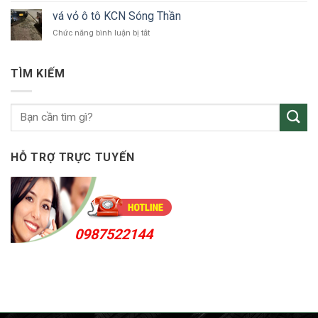
tô
vỏ
Bắc
vá vỏ ô tô KCN Sóng Thần
ô
Tân
ở
Chức năng bình luận bị tắt
tô
Uyên
vá
Thuận
vỏ
An
ô
24h
TÌM KIẾM
tô
KCN
Sóng
Thần
HỖ TRỢ TRỰC TUYẾN
0987522144