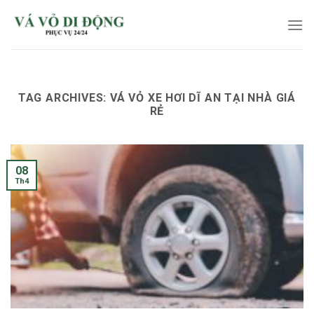
Skip
to
content
TAG ARCHIVES:
VÁ VỎ XE HƠI DĨ AN TẠI NHÀ GIÁ
RẺ
08
Th4