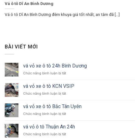
Vá ô tô Dĩ An Bình Dương
Vá ô tô Dĩ An Bình Dương đêm khuya giá tốt nhất, an tâm đã [...]
BÀI VIẾT MỚI
vá vỏ xe ô tô 24h Bình Dương
ở
Chức năng bình luận bị tắt
vá
vỏ
vá vỏ xe ô tô KCN VSIP
xe
ở
Chức năng bình luận bị tắt
ô
vá
tô
vỏ
24h
vá vỏ xe ô tô Bắc Tân Uyên
xe
Bình
ở
Chức năng bình luận bị tắt
ô
Dương
vá
tô
vỏ
KCN
vá vỏ ô tô Thuận An 24h
xe
VSIP
ở
Chức năng bình luận bị tắt
ô
vá