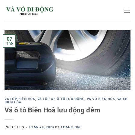
Skip
to
content
07
Th6
VÁ LỐP BIÊN HÒA
,
VÁ LỐP XE Ô TÔ LƯU ĐỘNG
,
VÁ VỎ BIÊN HÒA
,
VÁ XE
BIÊN HÒA
Vá ô tô Biên Hoà lưu động đêm
POSTED ON
7 THÁNG 6, 2023
BY
THANH HẢI