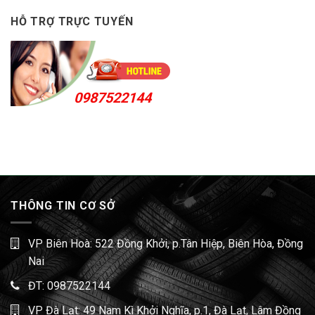
HỖ TRỢ TRỰC TUYẾN
0987522144
THÔNG TIN CƠ SỞ
VP Biên Hoà: 522 Đồng Khởi, p.Tân Hiệp, Biên Hòa, Đồng
Nai
ĐT:
0987522144
VP Đà Lạt: 49 Nam Kì Khởi Nghĩa, p.1, Đà Lạt, Lâm Đồng