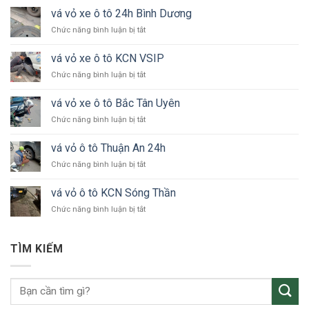
vá vỏ xe ô tô 24h Bình Dương
ở
Chức năng bình luận bị tắt
vá
vỏ
vá vỏ xe ô tô KCN VSIP
xe
ở
Chức năng bình luận bị tắt
ô
vá
tô
vỏ
24h
vá vỏ xe ô tô Bắc Tân Uyên
xe
Bình
ở
Chức năng bình luận bị tắt
ô
Dương
vá
tô
vỏ
KCN
vá vỏ ô tô Thuận An 24h
xe
VSIP
ở
Chức năng bình luận bị tắt
ô
vá
tô
vỏ
Bắc
vá vỏ ô tô KCN Sóng Thần
ô
Tân
ở
Chức năng bình luận bị tắt
tô
Uyên
vá
Thuận
vỏ
An
ô
24h
TÌM KIẾM
tô
KCN
Sóng
Thần