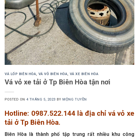
VÁ LỐP BIÊN HÒA
,
VÁ VỎ BIÊN HÒA
,
VÁ XE BIÊN HÒA
Vá vỏ xe tải ở Tp Biên Hòa tận nơi
POSTED ON
4 THÁNG 5, 2023
BY
MỘNG TUYỀN
Hotline: 0987.522.144 là địa chỉ vá vỏ xe
tải ở Tp Biên Hòa.
Biên Hòa là thành phố tập trung rất nhiều khu công