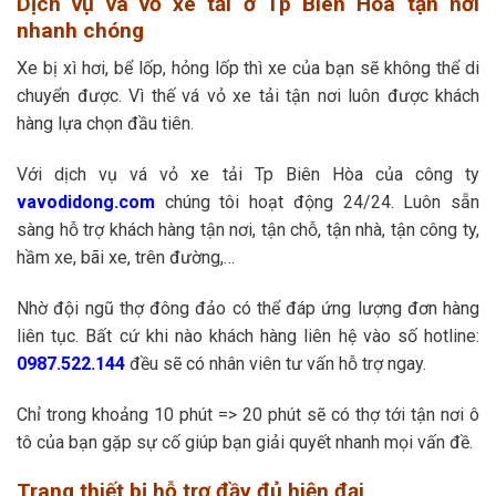
Dịch vụ vá vỏ xe tải ở Tp Biên Hòa tận nơi
nhanh chóng
Xe bị xì hơi, bể lốp, hỏng lốp thì xe của bạn sẽ không thể di
chuyển được. Vì thế vá vỏ xe tải tận nơi luôn được khách
hàng lựa chọn đầu tiên.
Với dịch vụ vá vỏ xe tải Tp Biên Hòa của công ty
vavodidong.com
chúng tôi hoạt động 24/24. Luôn sẵn
sàng hỗ trợ khách hàng tận nơi, tận chỗ, tận nhà, tận công ty,
hầm xe, bãi xe, trên đường,…
Nhờ đội ngũ thợ đông đảo có thể đáp ứng lượng đơn hàng
liên tục. Bất cứ khi nào khách hàng liên hệ vào số hotline:
0987.522.144
đều sẽ có nhân viên tư vấn hỗ trợ ngay.
Chỉ trong khoảng 10 phút => 20 phút sẽ có thợ tới tận nơi ô
tô của bạn gặp sự cố giúp bạn giải quyết nhanh mọi vấn đề.
Trang thiết bị hỗ trợ đầy đủ hiện đại