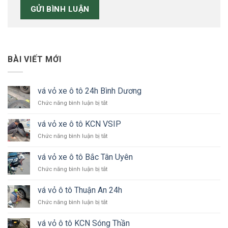
BÀI VIẾT MỚI
vá vỏ xe ô tô 24h Bình Dương
ở
Chức năng bình luận bị tắt
vá
vỏ
vá vỏ xe ô tô KCN VSIP
xe
ở
Chức năng bình luận bị tắt
ô
vá
tô
vỏ
24h
vá vỏ xe ô tô Bắc Tân Uyên
xe
Bình
ở
Chức năng bình luận bị tắt
ô
Dương
vá
tô
vỏ
KCN
vá vỏ ô tô Thuận An 24h
xe
VSIP
ở
Chức năng bình luận bị tắt
ô
vá
tô
vỏ
Bắc
vá vỏ ô tô KCN Sóng Thần
ô