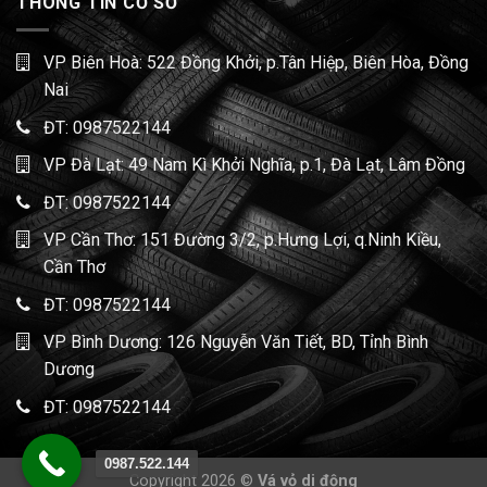
THÔNG TIN CƠ SỞ
VP Biên Hoà: 522 Đồng Khởi, p.Tân Hiệp, Biên Hòa, Đồng
Nai
ĐT:
0987522144
VP Đà Lạt: 49 Nam Kì Khởi Nghĩa, p.1, Đà Lạt, Lâm Đồng
ĐT:
0987522144
VP Cần Thơ: 151 Đường 3/2, p.Hưng Lợi, q.Ninh Kiều,
Cần Thơ
ĐT:
0987522144
VP Bình Dương: 126 Nguyễn Văn Tiết, BD, Tỉnh Bình
Dương
ĐT:
0987522144
0987.522.144
Copyright 2026 ©
Vá vỏ di động