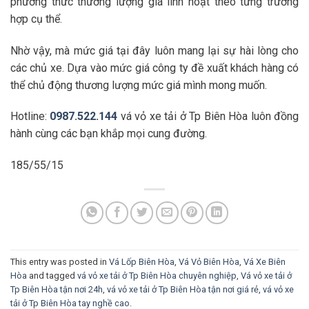
phương thức thương lượng giá linh hoạt theo từng trường
hợp cụ thể.
Nhờ vậy, mà mức giá tại đây luôn mang lại sự hài lòng cho
các chủ xe. Dựa vào mức giá công ty đề xuất khách hàng có
thể chủ động thương lượng mức giá mình mong muốn.
Hotline:
0987.522.144
vá vỏ xe tải ở Tp Biên Hòa luôn đồng
hành cùng các bạn khắp mọi cung đường.
185/55/15
This entry was posted in
Vá Lốp Biên Hòa
,
Vá Vỏ Biên Hòa
,
Vá Xe Biên
Hòa
and tagged
vá vỏ xe tải ở Tp Biên Hòa chuyên nghiệp
,
Vá vỏ xe tải ở
Tp Biên Hòa tận nơi 24h
,
vá vỏ xe tải ở Tp Biên Hòa tận nơi giá rẻ
,
vá vỏ xe
tải ở Tp Biên Hòa tay nghề cao
.