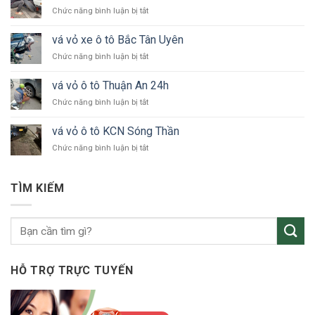
xe
ở
Chức năng bình luận bị tắt
ô
vá
tô
vỏ
24h
vá vỏ xe ô tô Bắc Tân Uyên
xe
Bình
ở
Chức năng bình luận bị tắt
ô
Dương
vá
tô
vỏ
KCN
vá vỏ ô tô Thuận An 24h
xe
VSIP
ở
Chức năng bình luận bị tắt
ô
vá
tô
vỏ
Bắc
vá vỏ ô tô KCN Sóng Thần
ô
Tân
ở
Chức năng bình luận bị tắt
tô
Uyên
vá
Thuận
vỏ
An
ô
24h
TÌM KIẾM
tô
KCN
Sóng
Thần
HỖ TRỢ TRỰC TUYẾN