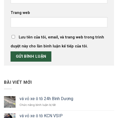
Trang web
Lưu tên của tôi, email, và trang web trong trình
duyệt này cho lần bình luận kế tiếp của tôi.
BÀI VIẾT MỚI
vá vỏ xe ô tô 24h Bình Dương
ở
Chức năng bình luận bị tắt
vá
vỏ
vá vỏ xe ô tô KCN VSIP