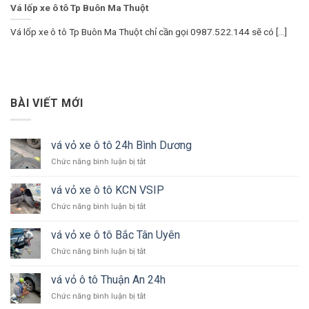
Vá lốp xe ô tô Tp Buôn Ma Thuột
Vá lốp xe ô tô Tp Buôn Ma Thuột chỉ cần gọi 0987.522.144 sẽ có [...]
BÀI VIẾT MỚI
vá vỏ xe ô tô 24h Bình Dương
ở
Chức năng bình luận bị tắt
vá
vỏ
vá vỏ xe ô tô KCN VSIP
xe
ở
Chức năng bình luận bị tắt
ô
vá
tô
vỏ
24h
vá vỏ xe ô tô Bắc Tân Uyên
xe
Bình
ở
Chức năng bình luận bị tắt
ô
Dương
vá
tô
vỏ
KCN
vá vỏ ô tô Thuận An 24h
xe
VSIP
ở
Chức năng bình luận bị tắt
ô
vá