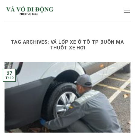
Skip
to
content
TAG ARCHIVES:
VÁ LỐP XE Ô TÔ TP BUÔN MA
THUỘT XE HƠI
27
Th10