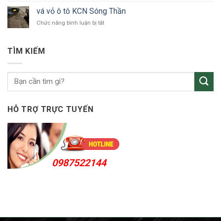
tô
vỏ
Bắc
vá vỏ ô tô KCN Sóng Thần
ô
Tân
ở
Chức năng bình luận bị tắt
tô
Uyên
vá
Thuận
vỏ
An
ô
24h
TÌM KIẾM
tô
KCN
Sóng
Thần
HỖ TRỢ TRỰC TUYẾN
0987522144