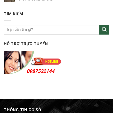
tô
Uyên
vá
Thuận
vỏ
An
ô
24h
TÌM KIẾM
tô
KCN
Sóng
Thần
HỖ TRỢ TRỰC TUYẾN
0987522144
THÔNG TIN CƠ SỞ