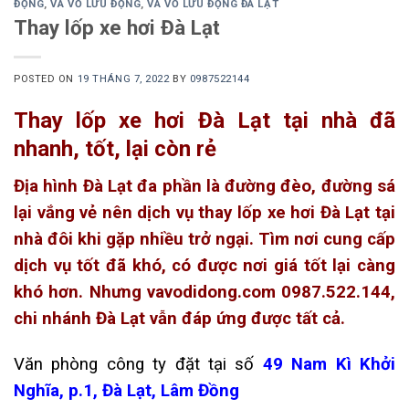
ĐỘNG
,
VÁ VỎ LƯU ĐỘNG
,
VÁ VỎ LƯU ĐỘNG ĐÀ LẠT
Thay lốp xe hơi Đà Lạt
POSTED ON
19 THÁNG 7, 2022
BY
0987522144
Thay lốp xe hơi Đà Lạt tại nhà đã
nhanh, tốt, lại còn rẻ
Địa hình Đà Lạt đa phần là đường đèo, đường sá
lại vắng vẻ nên dịch vụ thay lốp xe hơi Đà Lạt tại
nhà đôi khi gặp nhiều trở ngại. Tìm nơi cung cấp
dịch vụ tốt đã khó, có được nơi giá tốt lại càng
khó hơn. Nhưng vavodidong.com 0987.522.144,
chi nhánh Đà Lạt vẫn đáp ứng được tất cả.
Văn phòng công ty đặt tại số
49 Nam Kì Khởi
Nghĩa, p.1, Đà Lạt, Lâm Đồng