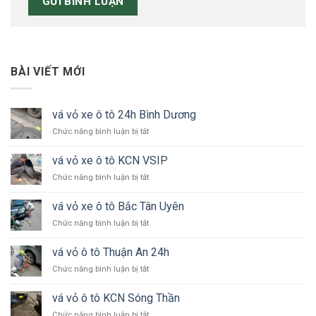
BÀI VIẾT MỚI
vá vỏ xe ô tô 24h Bình Dương
ở
Chức năng bình luận bị tắt
vá
vỏ
vá vỏ xe ô tô KCN VSIP
xe
ở
Chức năng bình luận bị tắt
ô
vá
tô
vỏ
24h
vá vỏ xe ô tô Bắc Tân Uyên
xe
Bình
ở
Chức năng bình luận bị tắt
ô
Dương
vá
tô
vỏ
KCN
vá vỏ ô tô Thuận An 24h
xe
VSIP
ở
Chức năng bình luận bị tắt
ô
vá
tô
vỏ
Bắc
vá vỏ ô tô KCN Sóng Thần
ô
Tân
ở
Chức năng bình luận bị tắt