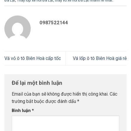
Đà Lạt
,
Thay lốp xe hơi Đà Lạt
,
thay vỏ xe hơi Đà Lạt nhanh rẻ nhất
.
0987522144
Vá vỏ ô tô Biên Hoà cấp tốc
Vá lốp ô tô Biên Hoà giá rẻ
Để lại một bình luận
Email của bạn sẽ không được hiển thị công khai.
Các
trường bắt buộc được đánh dấu
*
Bình luận
*