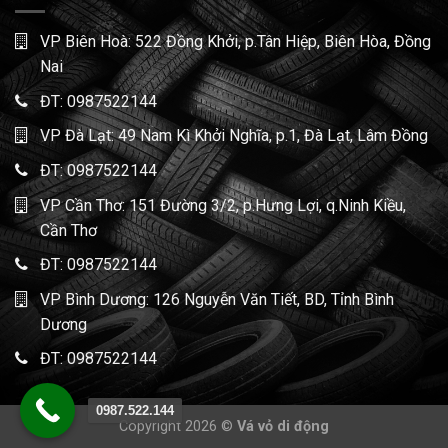
VP Biên Hoà: 522 Đồng Khởi, p.Tân Hiệp, Biên Hòa, Đồng
Nai
ĐT:
0987522144
VP Đà Lạt: 49 Nam Kì Khởi Nghĩa, p.1, Đà Lạt, Lâm Đồng
ĐT:
0987522144
VP Cần Thơ: 151 Đường 3/2, p.Hưng Lợi, q.Ninh Kiều,
Cần Thơ
ĐT:
0987522144
VP Bình Dương: 126 Nguyễn Văn Tiết, BD, Tỉnh Bình
Dương
ĐT:
0987522144
0987.522.144
Copyright 2026 ©
Vá vỏ di động