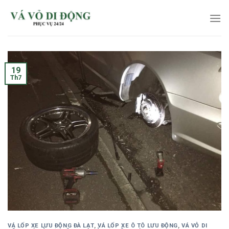
Skip
to
content
19
Th7
VÁ LỐP XE LƯU ĐỘNG ĐÀ LẠT
,
VÁ LỐP XE Ô TÔ LƯU ĐỘNG
,
VÁ VỎ DI