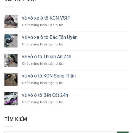
vá vỏ xe ô tô KCN VSIP
ở
Chức năng bình luận bị tắt
vá
vỏ
vá vỏ xe ô tô Bắc Tân Uyên
xe
ở
Chức năng bình luận bị tắt
ô
vá
tô
vỏ
KCN
vá vỏ ô tô Thuận An 24h
xe
VSIP
ở
Chức năng bình luận bị tắt
ô
vá
tô
vỏ
Bắc
vá vỏ ô tô KCN Sóng Thần
ô
Tân
ở
Chức năng bình luận bị tắt
tô
Uyên
vá
Thuận
vỏ
An
vá vỏ ô tô Bến Cát 24h
ô
24h
ở
Chức năng bình luận bị tắt
tô
vá
KCN
vỏ
Sóng
ô
Thần
TÌM KIẾM
tô
Bến
Cát