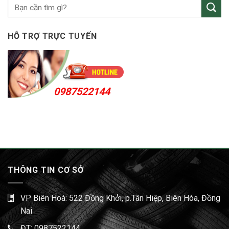
24h
HỖ TRỢ TRỰC TUYẾN
0987522144
THÔNG TIN CƠ SỞ
VP Biên Hoà: 522 Đồng Khởi, p.Tân Hiệp, Biên Hòa, Đồng
Nai
ĐT:
0987522144