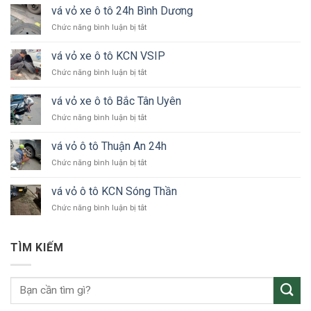
vá vỏ xe ô tô 24h Bình Dương
ở
Chức năng bình luận bị tắt
vá
vỏ
vá vỏ xe ô tô KCN VSIP
xe
ở
Chức năng bình luận bị tắt
ô
vá
tô
vỏ
24h
vá vỏ xe ô tô Bắc Tân Uyên
xe
Bình
ở
Chức năng bình luận bị tắt
ô
Dương
vá
tô
vỏ
KCN
vá vỏ ô tô Thuận An 24h
xe
VSIP
ở
Chức năng bình luận bị tắt
ô
vá
tô
vỏ
Bắc
vá vỏ ô tô KCN Sóng Thần
ô
Tân
ở
Chức năng bình luận bị tắt
tô
Uyên
vá
Thuận
vỏ
An
ô
24h
TÌM KIẾM
tô
KCN
Sóng
Thần