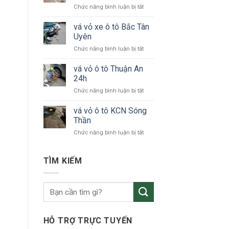
ở
Chức năng bình luận bị tắt
tô
vá
24h
vỏ
vá vỏ xe ô tô Bắc Tân
Bình
xe
Dương
Uyên
ô
ở
Chức năng bình luận bị tắt
tô
vá
KCN
vỏ
vá vỏ ô tô Thuận An
VSIP
xe
24h
ô
ở
Chức năng bình luận bị tắt
tô
vá
Bắc
vỏ
vá vỏ ô tô KCN Sóng
Tân
ô
Uyên
Thần
tô
ở
Chức năng bình luận bị tắt
Thuận
vá
An
vỏ
24h
ô
TÌM KIẾM
tô
KCN
Sóng
Thần
HỖ TRỢ TRỰC TUYẾN