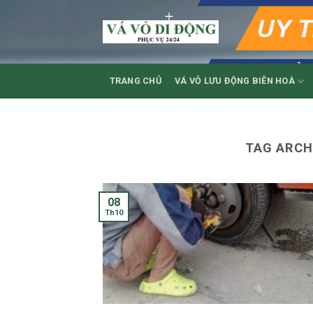
Skip
to
content
TRANG CHỦ
VÁ VỎ LƯU ĐỘNG BIÊN HOÀ
TAG ARCH
08
Th10