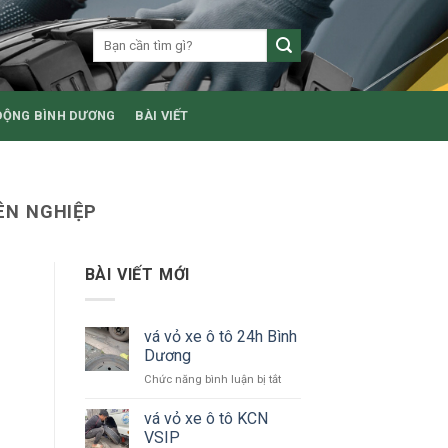
ĐỘNG BÌNH DƯƠNG
BÀI VIẾT
ÊN NGHIỆP
BÀI VIẾT MỚI
vá vỏ xe ô tô 24h Bình
Dương
ở
Chức năng bình luận bị tắt
vá
vỏ
vá vỏ xe ô tô KCN
xe
VSIP
ô