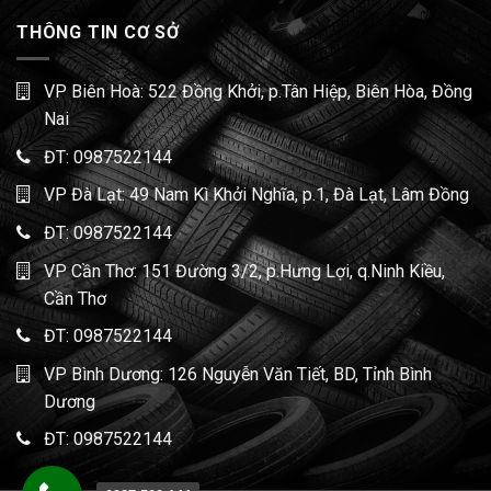
THÔNG TIN CƠ SỞ
VP Biên Hoà: 522 Đồng Khởi, p.Tân Hiệp, Biên Hòa, Đồng
Nai
ĐT:
0987522144
VP Đà Lạt: 49 Nam Kì Khởi Nghĩa, p.1, Đà Lạt, Lâm Đồng
ĐT:
0987522144
VP Cần Thơ: 151 Đường 3/2, p.Hưng Lợi, q.Ninh Kiều,
Cần Thơ
ĐT:
0987522144
VP Bình Dương: 126 Nguyễn Văn Tiết, BD, Tỉnh Bình
Dương
ĐT:
0987522144