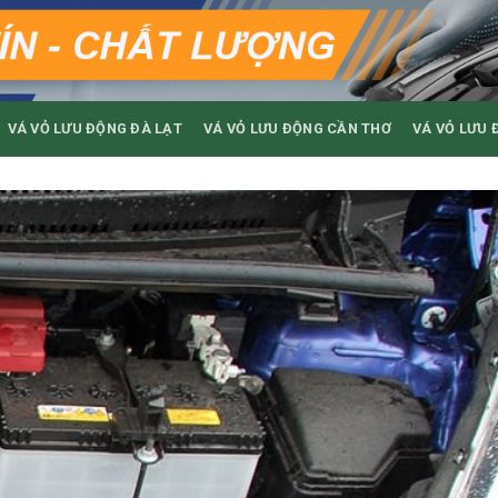
VÁ VỎ LƯU ĐỘNG ĐÀ LẠT
VÁ VỎ LƯU ĐỘNG CẦN THƠ
VÁ VỎ LƯU 