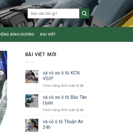
ĐỘNG BÌNH DƯƠNG
BÀI VIẾT
BÀI VIẾT MỚI
vá vỏ xe ô tô KCN
VSIP
ở
Chức năng bình luận bị tắt
vá
vỏ
vá vỏ xe ô tô Bắc Tân
xe
Uyên
ô
ở
Chức năng bình luận bị tắt
tô
vá
KCN
vỏ
vá vỏ ô tô Thuận An
VSIP
xe
24h
ô