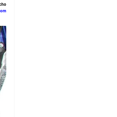
 cho
com