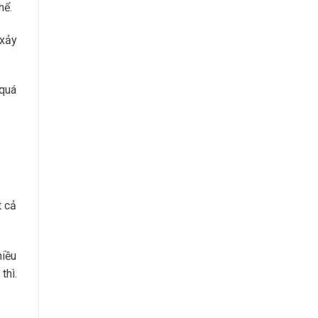
hể.
 xảy
 quá
t cả
hiều
 thì.