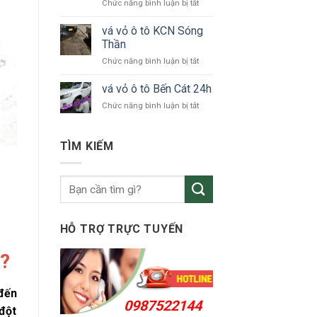
ở
Chức năng bình luận bị tắt
tô
vá
Bắc
vỏ
vá vỏ ô tô KCN Sóng
Tân
ô
Uyên
Thần
tô
ở
Chức năng bình luận bị tắt
Thuận
vá
An
vỏ
vá vỏ ô tô Bến Cát 24h
24h
ô
ở
Chức năng bình luận bị tắt
tô
vá
KCN
vỏ
Sóng
ô
TÌM KIẾM
Thần
tô
Bến
Cát
24h
HỖ TRỢ TRỰC TUYẾN
t?
 đến
0987522144
 đột