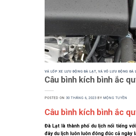
VÁ LỐP XE LƯU ĐỘNG ĐÀ LẠT
,
VÁ VỎ LƯU ĐỘNG ĐÀ 
Câu bình kích bình ắc qu
POSTED ON
30 THÁNG 6, 2023
BY
MỘNG TUYỀN
Câu bình kích bình ắc qu
Đà Lạt là thành phố du lịch nổi tiếng 
đây du lịch luôn luôn đông đúc cả ngày l