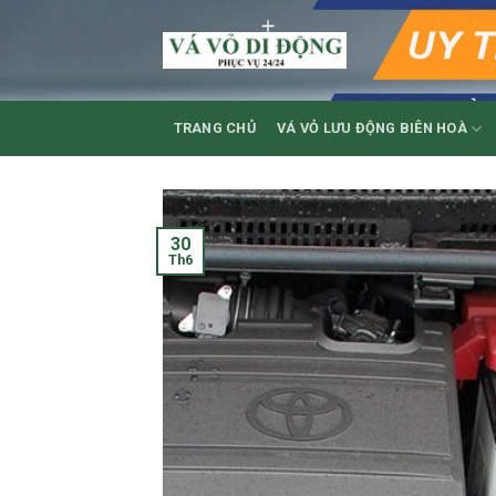
Skip
to
content
TRANG CHỦ
VÁ VỎ LƯU ĐỘNG BIÊN HOÀ
30
Th6