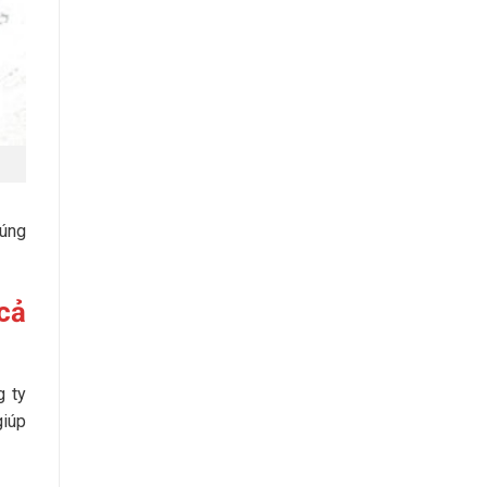
húng
cả
g ty
giúp