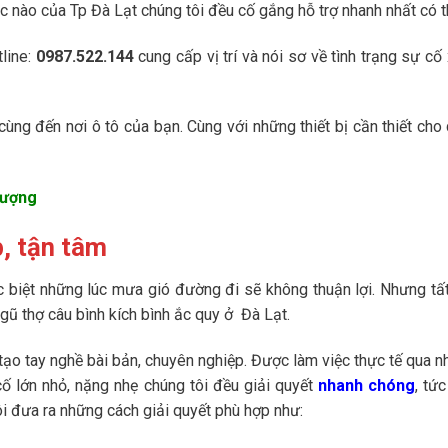
 nào của Tp Đà Lạt chúng tôi đều cố gắng hỗ trợ nhanh nhất có t
tline:
0987.522.144
cung cấp vị trí và nói sơ về tình trạng sự cố
ùng đến nơi ô tô của bạn. Cùng với những thiết bị cần thiết cho
lượng
, tận tâm
ặc biệt những lúc mưa gió đường đi sẽ không thuận lợi. Nhưng tấ
ũ thợ câu bình kích bình ắc quy ở Đà Lạt.
tạo tay nghề bài bản, chuyên nghiệp. Được làm việc thực tế qua n
ố lớn nhỏ, nặng nhẹ chúng tôi đều giải quyết
nhanh chóng
, tức
i đưa ra những cách giải quyết phù hợp như: