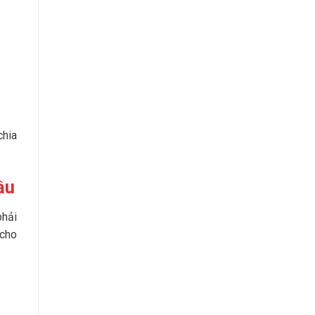
chia
ầu
phải
 cho