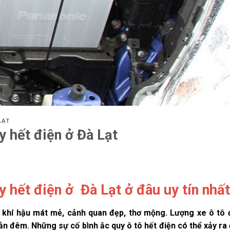
LẠT
y hết điện ở Đà Lạt
y hết điện ở Đà Lạt ở đâu uy tín nhấ
với khí hậu mát mẻ, cảnh quan đẹp, thơ mộng. Lượng xe ô tô
ẫn đêm. Những sự cố bình ắc quy ô tô hết điện có thể xảy ra