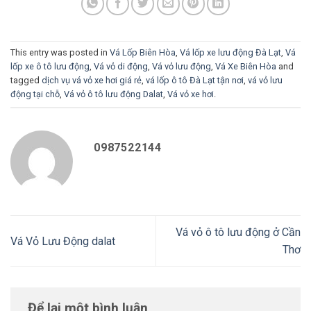
This entry was posted in
Vá Lốp Biên Hòa
,
Vá lốp xe lưu động Đà Lạt
,
Vá
lốp xe ô tô lưu động
,
Vá vỏ di động
,
Vá vỏ lưu động
,
Vá Xe Biên Hòa
and
tagged
dịch vụ vá vỏ xe hơi giá rẻ
,
vá lốp ô tô Đà Lạt tận nơi
,
vá vỏ lưu
động tại chỗ
,
Vá vỏ ô tô lưu động Dalat
,
Vá vỏ xe hơi
.
0987522144
Vá vỏ ô tô lưu động ở Cần
Vá Vỏ Lưu Động dalat
Thơ
Để lại một bình luận