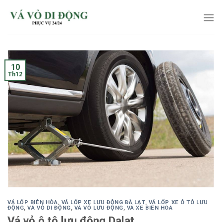
Skip
to
content
10
Th12
VÁ LỐP BIÊN HÒA
,
VÁ LỐP XE LƯU ĐỘNG ĐÀ LẠT
,
VÁ LỐP XE Ô TÔ LƯU
ĐỘNG
,
VÁ VỎ DI ĐỘNG
,
VÁ VỎ LƯU ĐỘNG
,
VÁ XE BIÊN HÒA
Vá vỏ ô tô lưu động Dalat