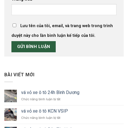
Lưu tên của tôi, email, và trang web trong trình
duyệt này cho lần bình luận kế tiếp của tôi.
BÀI VIẾT MỚI
vá vỏ xe ô tô 24h Bình Dương
ở
Chức năng bình luận bị tắt
vá
vỏ
vá vỏ xe ô tô KCN VSIP
xe
ở
Chức năng bình luận bị tắt
ô
vá
tô
vỏ