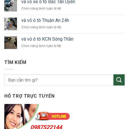
24h
vá vỏ xe ô tô Bắc Tân Uyên
xe
Bình
ở
Chức năng bình luận bị tắt
ô
Dương
vá
tô
vỏ
KCN
vá vỏ ô tô Thuận An 24h
xe
VSIP
ở
Chức năng bình luận bị tắt
ô
vá
tô
vỏ
Bắc
vá vỏ ô tô KCN Sóng Thần
ô
Tân
ở
Chức năng bình luận bị tắt
tô
Uyên
vá
Thuận
vỏ
An
ô
24h
TÌM KIẾM
tô
KCN
Sóng
Thần
HỖ TRỢ TRỰC TUYẾN
0987522144