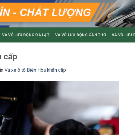
VÁ VỎ LƯU ĐỘNG ĐÀ LẠT
VÁ VỎ LƯU ĐỘNG CẦN THƠ
VÁ VỎ LƯU 
n cấp
in
Vá xe ô tô Biên Hòa khẩn cấp