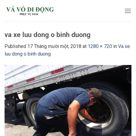
Skip
to
content
va xe luu dong o binh duong
Published
17 Tháng mười một, 2018
at
1280 × 720
in
Va xe
luu dong o binh duong