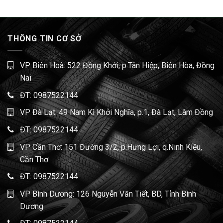
THÔNG TIN CƠ SỞ
VP Biên Hoà: 522 Đồng Khởi, p.Tân Hiệp, Biên Hòa, Đồng
Nai
ĐT:
0987522144
VP Đà Lạt: 49 Nam Kì Khởi Nghĩa, p.1, Đà Lạt, Lâm Đồng
ĐT:
0987522144
VP Cần Thơ: 151 Đường 3/2, p.Hưng Lợi, q.Ninh Kiều,
Cần Thơ
ĐT:
0987522144
VP Bình Dương: 126 Nguyễn Văn Tiết, BD, Tỉnh Bình
Dương