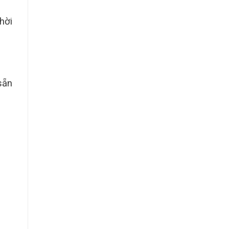
hời
sẵn