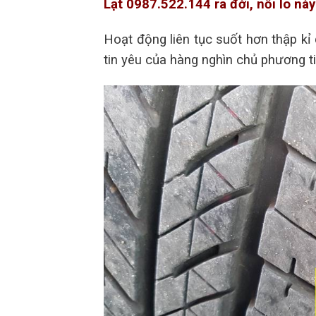
Lạt 0987.522.144 ra đời, nỗi lo nà
Hoạt động liên tục suốt hơn thập kỉ
tin yêu của hàng nghìn chủ phương ti