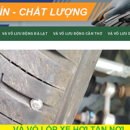
VÁ VỎ LƯU ĐỘNG ĐÀ LẠT
VÁ VỎ LƯU ĐỘNG CẦN THƠ
VÁ VỎ LƯU 