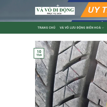
Skip
to
content
TRANG CHỦ
VÁ VỎ LƯU ĐỘNG BIÊN HOÀ
10
Th9