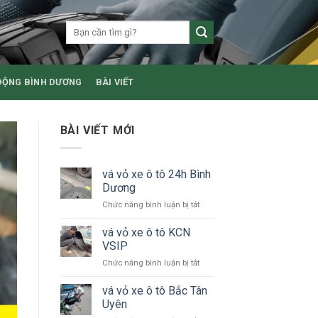
ĐỘNG BÌNH DƯƠNG
BÀI VIẾT
BÀI VIẾT MỚI
vá vỏ xe ô tô 24h Bình
Dương
ở
Chức năng bình luận bị tắt
vá
vỏ
vá vỏ xe ô tô KCN
xe
VSIP
ô
ở
Chức năng bình luận bị tắt
tô
vá
24h
vỏ
vá vỏ xe ô tô Bắc Tân
Bình
xe
Dương
Uyên
ô