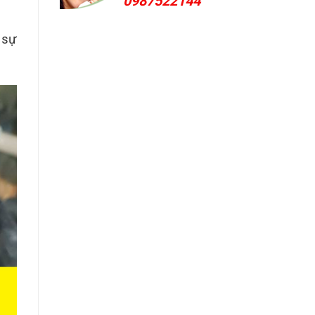
0987522144
 sự