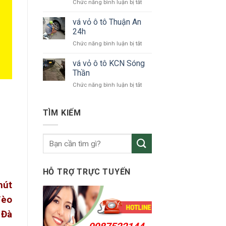
ở
Chức năng bình luận bị tắt
tô
vá
KCN
vỏ
vá vỏ ô tô Thuận An
VSIP
xe
24h
ô
ở
Chức năng bình luận bị tắt
tô
vá
Bắc
vỏ
vá vỏ ô tô KCN Sóng
Tân
ô
Uyên
Thần
tô
ở
Chức năng bình luận bị tắt
Thuận
vá
An
vỏ
24h
ô
TÌM KIẾM
tô
KCN
Sóng
Thần
HỖ TRỢ TRỰC TUYẾN
hút
đèo
 Đà