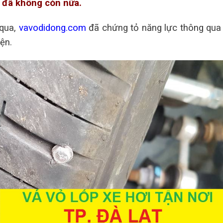
y đã không còn nữa.
 qua,
vavodidong.com
đã chứng tỏ năng lực thông qua
ện.