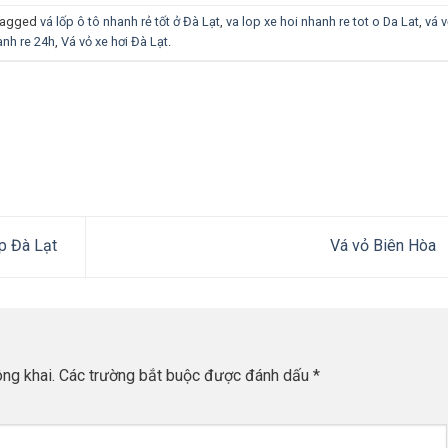
tagged
vá lốp ô tô nhanh rẻ tốt ở Đà Lạt
,
va lop xe hoi nhanh re tot o Da Lat
,
vá 
anh re 24h
,
Vá vỏ xe hơi Đà Lạt
.
p Đà Lạt
Vá vỏ Biên Hòa
ng khai.
Các trường bắt buộc được đánh dấu
*