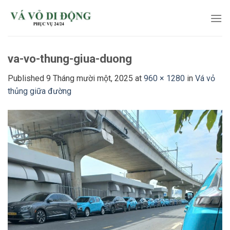
Skip
to
content
va-vo-thung-giua-duong
Published
9 Tháng mười một, 2025
at
960 × 1280
in
Vá vỏ
thủng giữa đường