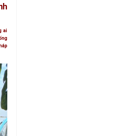
nh
g ai
ống
pháp