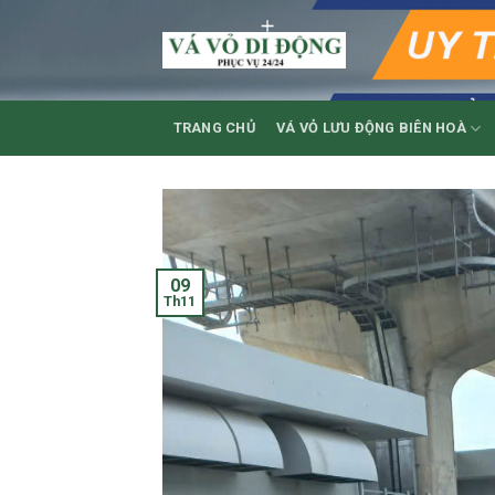
Skip
to
content
TRANG CHỦ
VÁ VỎ LƯU ĐỘNG BIÊN HOÀ
09
Th11