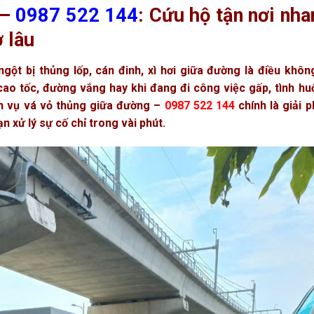
 –
0987 522 144
: Cứu hộ tận nơi nha
 lâu
ngột bị thủng lốp, cán đinh, xì hơi giữa đường là điều khôn
ao tốc, đường vắng hay khi đang đi công việc gấp, tình hu
ch vụ vá vỏ thủng giữa đường –
0987 522 144
chính là giải 
n xử lý sự cố chỉ trong vài phút.