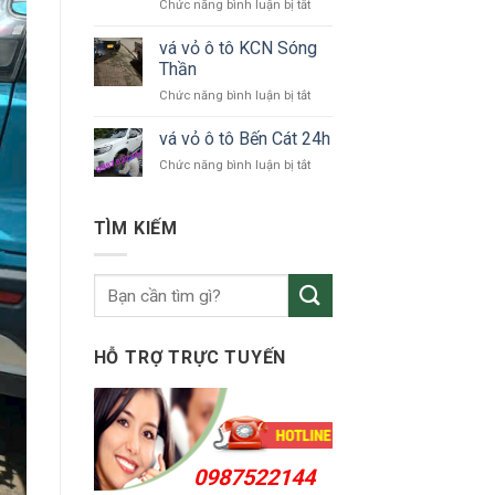
ở
Chức năng bình luận bị tắt
tô
vá
Bắc
vỏ
vá vỏ ô tô KCN Sóng
Tân
ô
Uyên
Thần
tô
ở
Chức năng bình luận bị tắt
Thuận
vá
An
vỏ
vá vỏ ô tô Bến Cát 24h
24h
ô
ở
Chức năng bình luận bị tắt
tô
vá
KCN
vỏ
Sóng
ô
TÌM KIẾM
Thần
tô
Bến
Cát
24h
HỖ TRỢ TRỰC TUYẾN
0987522144