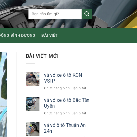
ĐỘNG BÌNH DƯƠNG
BÀI VIẾT
BÀI VIẾT MỚI
vá vỏ xe ô tô KCN
VSIP
ở
Chức năng bình luận bị tắt
vá
vỏ
vá vỏ xe ô tô Bắc Tân
xe
Uyên
ô
ở
Chức năng bình luận bị tắt
tô
vá
KCN
vỏ
vá vỏ ô tô Thuận An
VSIP
xe
24h
ô