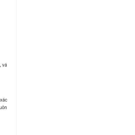
, vá
 xác
luôn