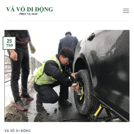
Skip
to
content
25
Th9
VÁ VỎ DI ĐỘNG