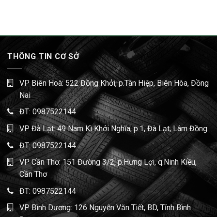
THÔNG TIN CƠ SỞ
VP Biên Hoà: 522 Đồng Khởi, p.Tân Hiệp, Biên Hòa, Đồng
Nai
ĐT:
0987522144
VP Đà Lạt: 49 Nam Kì Khởi Nghĩa, p.1, Đà Lạt, Lâm Đồng
ĐT:
0987522144
VP Cần Thơ: 151 Đường 3/2, p.Hưng Lợi, q.Ninh Kiều,
Cần Thơ
ĐT:
0987522144
VP Bình Dương: 126 Nguyễn Văn Tiết, BD, Tỉnh Bình