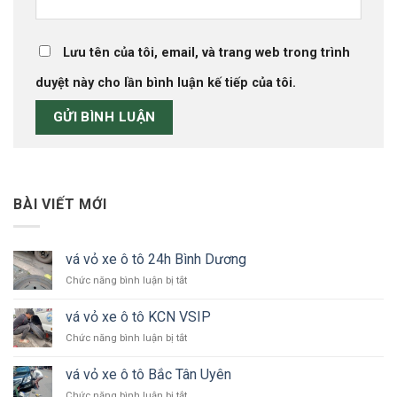
Lưu tên của tôi, email, và trang web trong trình
duyệt này cho lần bình luận kế tiếp của tôi.
BÀI VIẾT MỚI
vá vỏ xe ô tô 24h Bình Dương
ở
Chức năng bình luận bị tắt
vá
vỏ
vá vỏ xe ô tô KCN VSIP
xe
ở
Chức năng bình luận bị tắt
ô
vá
tô
vỏ
24h
vá vỏ xe ô tô Bắc Tân Uyên
xe
Bình
ở
Chức năng bình luận bị tắt