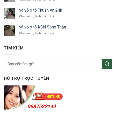
ô
Dương
vá
tô
vỏ
KCN
vá vỏ ô tô Thuận An 24h
xe
VSIP
ở
Chức năng bình luận bị tắt
ô
vá
tô
vỏ
Bắc
vá vỏ ô tô KCN Sóng Thần
ô
Tân
ở
Chức năng bình luận bị tắt
tô
Uyên
vá
Thuận
vỏ
An
ô
24h
TÌM KIẾM
tô
KCN
Sóng
Thần
HỖ TRỢ TRỰC TUYẾN
0987522144