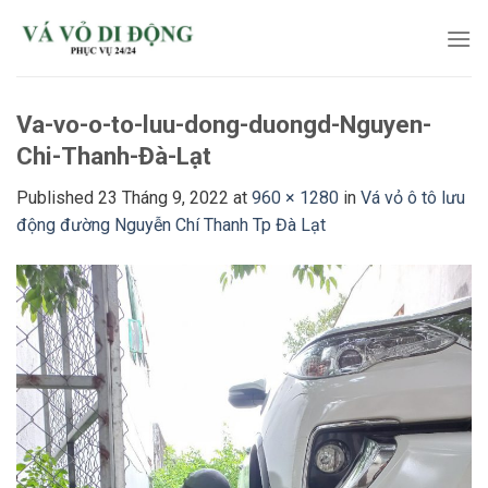
Skip
to
content
Va-vo-o-to-luu-dong-duongd-Nguyen-
Chi-Thanh-Đà-Lạt
Published
23 Tháng 9, 2022
at
960 × 1280
in
Vá vỏ ô tô lưu
động đường Nguyễn Chí Thanh Tp Đà Lạt