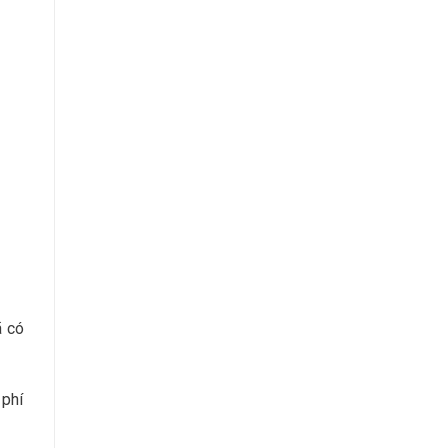
ã có
 phí