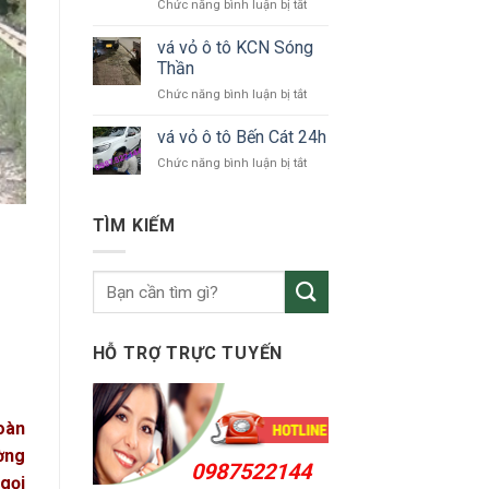
ở
Chức năng bình luận bị tắt
tô
vá
Bắc
vỏ
vá vỏ ô tô KCN Sóng
Tân
ô
Uyên
Thần
tô
ở
Chức năng bình luận bị tắt
Thuận
vá
An
vỏ
vá vỏ ô tô Bến Cát 24h
24h
ô
ở
Chức năng bình luận bị tắt
tô
vá
KCN
vỏ
Sóng
ô
TÌM KIẾM
Thần
tô
Bến
Cát
24h
HỖ TRỢ TRỰC TUYẾN
hoàn
ường
0987522144
 gọi