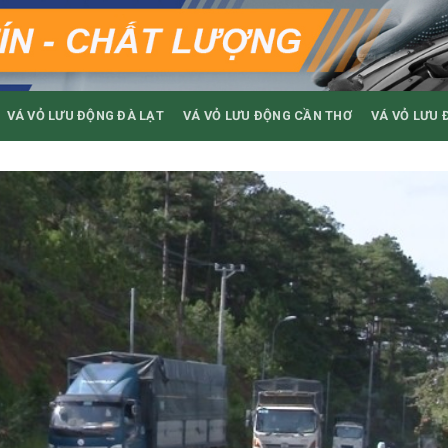
VÁ VỎ LƯU ĐỘNG ĐÀ LẠT
VÁ VỎ LƯU ĐỘNG CẦN THƠ
VÁ VỎ LƯU 