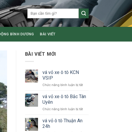
ĐỘNG BÌNH DƯƠNG
BÀI VIẾT
BÀI VIẾT MỚI
vá vỏ xe ô tô KCN
VSIP
ở
Chức năng bình luận bị tắt
vá
vỏ
vá vỏ xe ô tô Bắc Tân
xe
Uyên
ô
ở
Chức năng bình luận bị tắt
tô
vá
KCN
vỏ
vá vỏ ô tô Thuận An
VSIP
xe
24h
ô