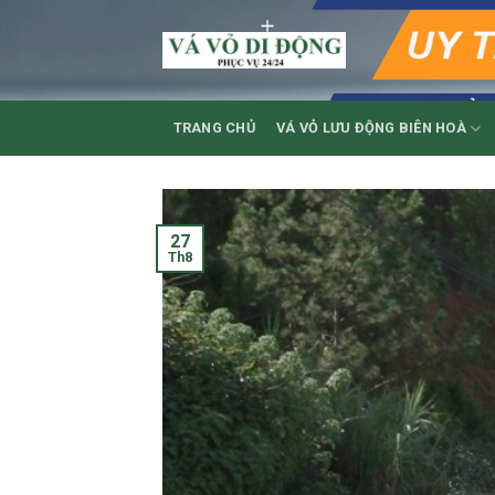
Skip
to
content
TRANG CHỦ
VÁ VỎ LƯU ĐỘNG BIÊN HOÀ
27
Th8