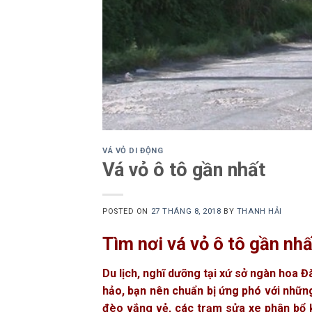
VÁ VỎ DI ĐỘNG
Vá vỏ ô tô gần nhất
POSTED ON
27 THÁNG 8, 2018
BY
THANH HẢI
Tìm nơi vá vỏ ô tô gần nhấ
Du lịch, nghĩ dưỡng tại xứ sở ngàn hoa Đ
hảo, bạn nên chuẩn bị ứng phó với những
đèo vắng vẻ, các trạm sửa xe phân bổ khá