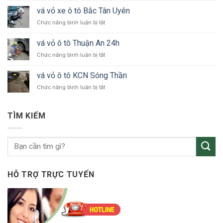
vỏ
24h
vá vỏ xe ô tô Bắc Tân Uyên
xe
Bình
ở
Chức năng bình luận bị tắt
ô
Dương
vá
tô
vỏ
KCN
vá vỏ ô tô Thuận An 24h
xe
VSIP
ở
Chức năng bình luận bị tắt
ô
vá
tô
vỏ
Bắc
vá vỏ ô tô KCN Sóng Thần
ô
Tân
ở
Chức năng bình luận bị tắt
tô
Uyên
vá
Thuận
vỏ
An
ô
24h
TÌM KIẾM
tô
KCN
Sóng
Thần
HỖ TRỢ TRỰC TUYẾN