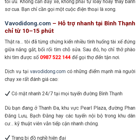
tối ưu. Không cần đẩy xe, không phải tự loay hoay thay bánh
sơ cua. Bạn chỉ cần gọi một cuộc điện thoại là xong.
Vavodidong.com
– Hỗ trợ nhanh tại Bình Thạnh
chỉ từ 10–15 phút
Thật ra… tôi đã từng chứng kiến nhiều tình huống tài xế đứng
giữa nắng gắt, bối rối tìm chỗ sửa. Sau đó, họ chỉ thở phào
khi tìm được số
0987 522 144
để gọi thợ đến tận nơi.
Dịch vụ tại
vavodidong.com
có những điểm mạnh mà người
chạy xe rất đánh giá cao:
Có mặt nhanh 24/7 tại mọi tuyến đường Bình Thạnh
Dù bạn đang ở Thanh Đa, khu vực Pearl Plaza, đường Phan
Đăng Lưu, Bạch Đằng hay các tuyến nội bộ trong khu dân
cư… kỹ thuật viên vẫn tiếp cận nhanh chóng.
Trang bị đồ nghề hiện đại