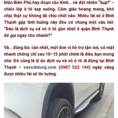
Điện Biên Phủ hay đoạn cầu Kinh… và đột nhiên “bụp!” –
chiếc lốp ô tô xẹp xuống. Cảm giác hoang mang, khó
chịu thật sự không dễ chịu chút nào. Nhiều tài xế ở Bình
Thạnh gặp tình huống này đều có chung một câu hỏi:
“Đâu là dịch vụ vá vỏ ô tô gần nhất ở quận Bình Thạnh
để gọi ngay cho nhanh?”
Và… đúng lúc cần nhất, một đơn vị hỗ trợ tận nơi, có mặt
nhanh chóng chỉ sau 10–15 phút chính là điều bạn mong
chờ. Đó cũng là lý do dịch vụ vá vỏ ô tô di động tại Bình
Thạnh –
vavodidong.com
(
0987 522 144
) ngày càng
được nhiều tài xế tin tưởng.