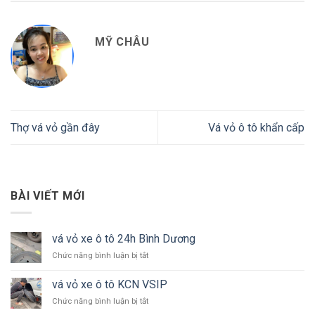
MỸ CHÂU
Thợ vá vỏ gần đây
Vá vỏ ô tô khẩn cấp
BÀI VIẾT MỚI
vá vỏ xe ô tô 24h Bình Dương
ở
Chức năng bình luận bị tắt
vá
vỏ
vá vỏ xe ô tô KCN VSIP
xe
ở
Chức năng bình luận bị tắt
ô
vá
tô