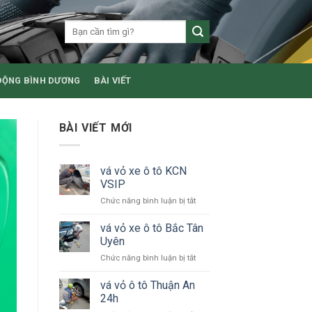
ĐỘNG BÌNH DƯƠNG
BÀI VIẾT
BÀI VIẾT MỚI
vá vỏ xe ô tô KCN
VSIP
ở
Chức năng bình luận bị tắt
vá
vỏ
vá vỏ xe ô tô Bắc Tân
xe
Uyên
ô
ở
Chức năng bình luận bị tắt
tô
vá
KCN
vỏ
vá vỏ ô tô Thuận An
VSIP
xe
24h
ô