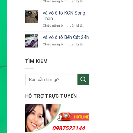
ở
Chức năng bình luận bị tắt
tô
vá
Bắc
vỏ
vá vỏ ô tô KCN Sóng
Tân
ô
Uyên
Thần
tô
ở
Chức năng bình luận bị tắt
Thuận
vá
An
vỏ
vá vỏ ô tô Bến Cát 24h
24h
ô
ở
Chức năng bình luận bị tắt
tô
vá
KCN
vỏ
Sóng
ô
TÌM KIẾM
Thần
tô
Bến
Cát
24h
HỖ TRỢ TRỰC TUYẾN
0987522144