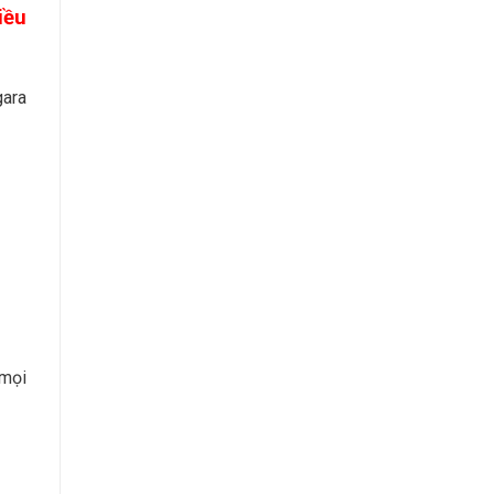
iều
gara
 mọi