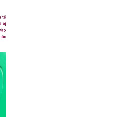
h tế
ố bị
 vào
hân