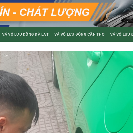
VÁ VỎ LƯU ĐỘNG ĐÀ LẠT
VÁ VỎ LƯU ĐỘNG CẦN THƠ
VÁ VỎ LƯU 