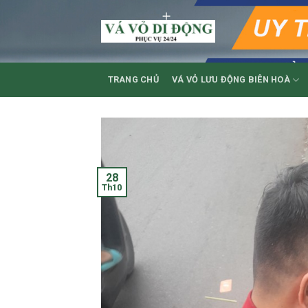
Skip
to
content
TRANG CHỦ
VÁ VỎ LƯU ĐỘNG BIÊN HOÀ
28
Th10