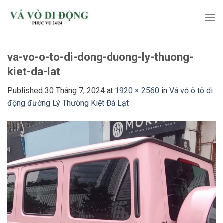
Skip
to
content
va-vo-o-to-di-dong-duong-ly-thuong-
kiet-da-lat
Published
30 Tháng 7, 2024
at
1920 × 2560
in
Vá vỏ ô tô di
động đường Lý Thường Kiệt Đà Lạt