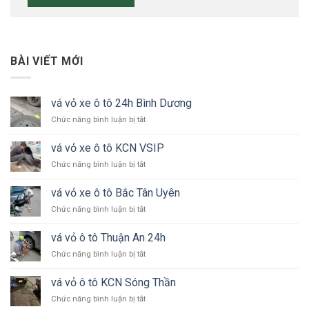
BÀI VIẾT MỚI
vá vỏ xe ô tô 24h Bình Dương
ở
Chức năng bình luận bị tắt
vá
vỏ
vá vỏ xe ô tô KCN VSIP
xe
ở
Chức năng bình luận bị tắt
ô
vá
tô
vỏ
24h
vá vỏ xe ô tô Bắc Tân Uyên
xe
Bình
ở
Chức năng bình luận bị tắt
ô
Dương
vá
tô
vỏ
KCN
vá vỏ ô tô Thuận An 24h
xe
VSIP
ở
Chức năng bình luận bị tắt
ô
vá
tô
vỏ
Bắc
vá vỏ ô tô KCN Sóng Thần
ô
Tân
ở
Chức năng bình luận bị tắt
tô
Uyên