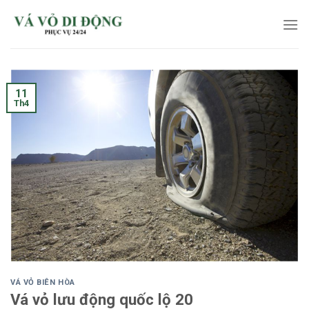
Skip
to
content
11
Th4
VÁ VỎ BIÊN HÒA
Vá vỏ lưu động quốc lộ 20