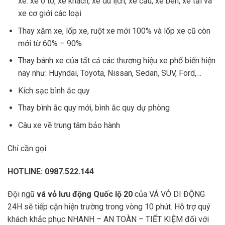
xe: xe ô tô, xe khách, xe du lịch, xe cẩu, xe ben, xe tải và
xe cơ giới các loại
Thay xăm xe, lốp xe, ruột xe mới 100% và lốp xe cũ còn
mới từ 60% – 90%
Thay bánh xe của tất cả các thương hiệu xe phổ biến hiện
nay như: Huyndai, Toyota, Nissan, Sedan, SUV, Ford,…
Kích sạc bình ắc quy
Thay bình ắc quy mới, bình ắc quy dự phòng
Câu xe về trung tâm bảo hành
Chỉ cần gọi:
HOTLINE: 0987.522.144
Đội ngũ
vá vỏ lưu động Quốc lộ 20
của VÁ VỎ DI ĐỘNG
24H sẽ tiếp cận hiện trường trong vòng 10 phút. Hỗ trợ quý
khách khắc phục NHANH – AN TOÀN – TIẾT KIỆM đối với