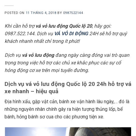
POSTED ON
11 THÁNG 4, 2018
BY
0987522144
Khi cần hỗ trợ
vá vỏ lưu động Quốc lộ 20
, hãy gọi:
0987.522.144. Dịch vụ
VÁ VỎ DI ĐỘNG
24H sẽ hỗ trợ quý
khách nhanh nhất chỉ trong ít phút!
Dịch vụ
vá vỏ lưu động
đang ngày càng đóng vai trò quan
trọng trong việc hỗ trợ các chủ xe khắc phục các sự cố
hỏng động cơ xe trên mọi tuyến đường.
Dịch vụ vá vỏ lưu động Quốc lộ 20 24h hỗ trợ vá
xe nhanh – hiệu quả
Địa hình xấu, gặp vật cản, bánh xe vận hành lâu ngày,… đó là
những nguyên nhân chính gây ra hiện tượng thủng lốp, bể
bánh, hỏng bánh sơ cua cho các phương tiện xe.