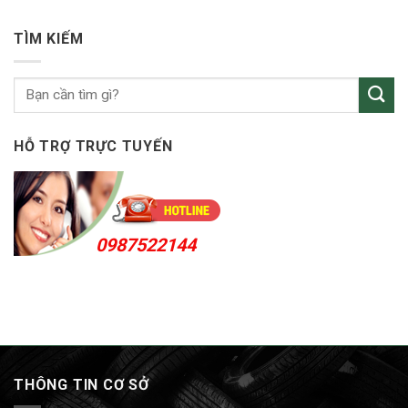
vá
Thuận
vỏ
An
ô
24h
TÌM KIẾM
tô
KCN
Sóng
Thần
HỖ TRỢ TRỰC TUYẾN
0987522144
THÔNG TIN CƠ SỞ