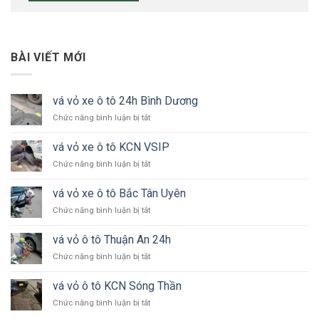
BÀI VIẾT MỚI
vá vỏ xe ô tô 24h Bình Dương
ở
Chức năng bình luận bị tắt
vá
vỏ
vá vỏ xe ô tô KCN VSIP
xe
ở
Chức năng bình luận bị tắt
ô
vá
tô
vỏ
24h
vá vỏ xe ô tô Bắc Tân Uyên
xe
Bình
ở
Chức năng bình luận bị tắt
ô
Dương
vá
tô
vỏ
KCN
vá vỏ ô tô Thuận An 24h
xe
VSIP
ở
Chức năng bình luận bị tắt
ô
vá
tô
vỏ
Bắc
vá vỏ ô tô KCN Sóng Thần
ô
Tân
ở
Chức năng bình luận bị tắt
tô
Uyên
vá
Thuận