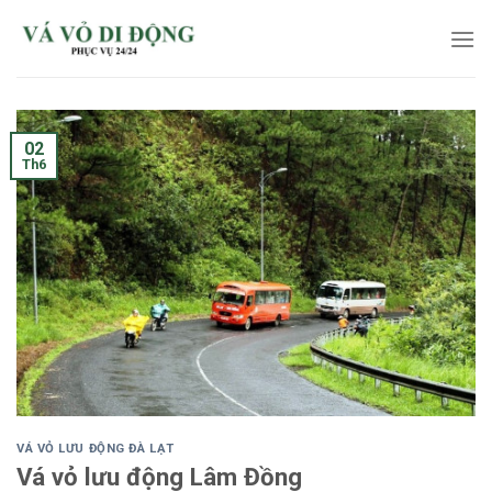
Skip
to
content
02
Th6
VÁ VỎ LƯU ĐỘNG ĐÀ LẠT
Vá vỏ lưu động Lâm Đồng