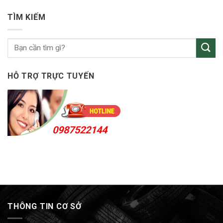
vỏ
An
ô
24h
TÌM KIẾM
tô
KCN
Sóng
Thần
HỖ TRỢ TRỰC TUYẾN
0987522144
THÔNG TIN CƠ SỞ