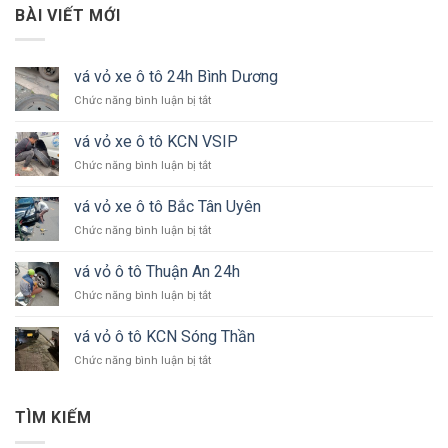
BÀI VIẾT MỚI
vá vỏ xe ô tô 24h Bình Dương
ở
Chức năng bình luận bị tắt
vá
vỏ
vá vỏ xe ô tô KCN VSIP
xe
ở
Chức năng bình luận bị tắt
ô
vá
tô
vỏ
24h
vá vỏ xe ô tô Bắc Tân Uyên
xe
Bình
ở
Chức năng bình luận bị tắt
ô
Dương
vá
tô
vỏ
KCN
vá vỏ ô tô Thuận An 24h
xe
VSIP
ở
Chức năng bình luận bị tắt
ô
vá
tô
vỏ
Bắc
vá vỏ ô tô KCN Sóng Thần
ô
Tân
ở
Chức năng bình luận bị tắt
tô
Uyên
vá
Thuận
vỏ
An
ô
24h
TÌM KIẾM
tô
KCN