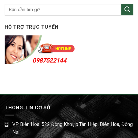
Sóng
Thần
HỖ TRỢ TRỰC TUYẾN
0987522144
THÔNG TIN CƠ SỞ
VP Biên Hoà: 522 Đồng Khởi, p.Tân Hiệp, Biên Hòa, Đồng
Nai