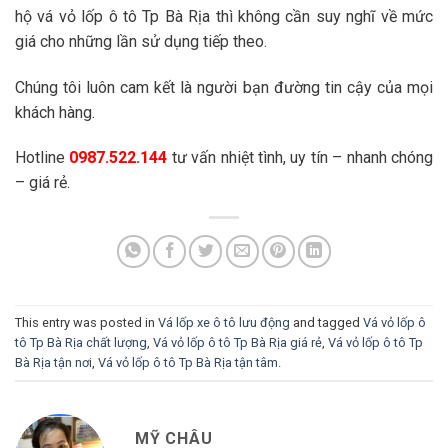
hộ vá vỏ lốp ô tô Tp Bà Rịa thì không cần suy nghĩ về mức
giá cho những lần sử dụng tiếp theo.
Chúng tôi luôn cam kết là người bạn đường tin cậy của mọi
khách hàng.
Hotline
0987.522.144
tư vấn nhiệt tình, uy tín – nhanh chóng
– giá rẻ.
This entry was posted in
Vá lốp xe ô tô lưu động
and tagged
Vá vỏ lốp ô
tô Tp Bà Rịa chất lượng
,
Vá vỏ lốp ô tô Tp Bà Rịa giá rẻ
,
Vá vỏ lốp ô tô Tp
Bà Rịa tận nơi
,
Vá vỏ lốp ô tô Tp Bà Rịa tận tâm
.
MỸ CHÂU