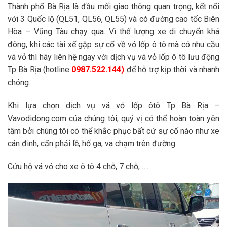
Thành phố Bà Rịa là đầu mối giao thông quan trọng, kết nối
với 3 Quốc lộ (QL51, QL56, QL55) và có đường cao tốc Biên
Hòa – Vũng Tàu chạy qua. Vì thế lượng xe di chuyển khá
đông, khi các tài xế gặp sự cố về vỏ lốp ô tô mà có nhu cầu
vá vỏ thì hãy liên hệ ngay với dịch vụ vá vỏ lốp ô tô lưu động
Tp Bà Rịa (hotline
0987.522.144)
để hỗ trợ kịp thời và nhanh
chóng.
Khi lựa chọn dịch vụ vá vỏ lốp ôtô Tp Bà Rịa –
Vavodidong.com của chúng tôi, quý vị có thể hoàn toàn yên
tâm bởi chúng tôi có thể khắc phục bất cứ sự cố nào như xe
cán đinh, cấn phải lề, hố ga, va chạm trên đường.
Cứu hộ vá vỏ cho xe ô tô 4 chỗ, 7 chỗ, ….