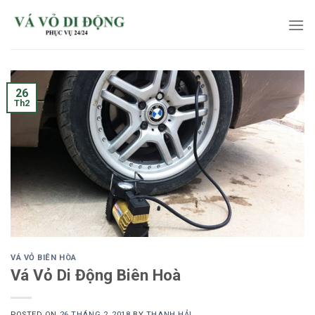
Skip
to
content
26
Th2
VÁ VỎ BIÊN HÒA
Vá Vỏ Di Động Biên Hoà
POSTED ON
26 THÁNG 2, 2018
BY
THANH HẢI