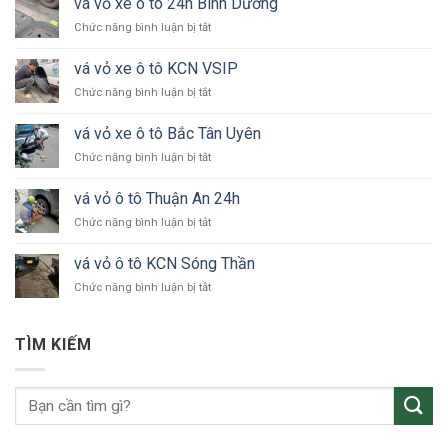
vá vỏ xe ô tô 24h Bình Dương
ở
Chức năng bình luận bị tắt
vá
vỏ
vá vỏ xe ô tô KCN VSIP
xe
ở
Chức năng bình luận bị tắt
ô
vá
tô
vỏ
24h
vá vỏ xe ô tô Bắc Tân Uyên
xe
Bình
ở
Chức năng bình luận bị tắt
ô
Dương
vá
tô
vỏ
KCN
vá vỏ ô tô Thuận An 24h
xe
VSIP
ở
Chức năng bình luận bị tắt
ô
vá
tô
vỏ
Bắc
vá vỏ ô tô KCN Sóng Thần
ô
Tân
ở
Chức năng bình luận bị tắt
tô
Uyên
vá
Thuận
vỏ
An
ô
24h
TÌM KIẾM
tô
KCN
Sóng
Thần