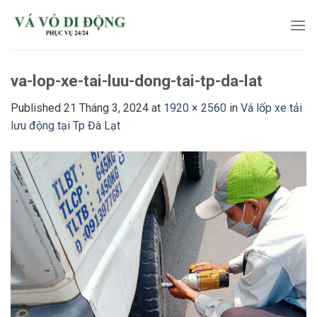
Skip
to
content
va-lop-xe-tai-luu-dong-tai-tp-da-lat
Published
21 Tháng 3, 2024
at
1920 × 2560
in
Vá lốp xe tải
lưu động tại Tp Đà Lạt