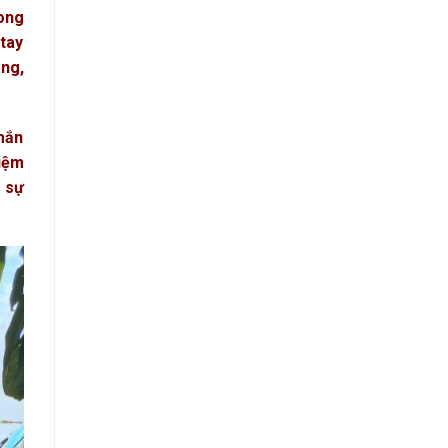
ong
 tay
ông,
 mắn
tiệm
 sự