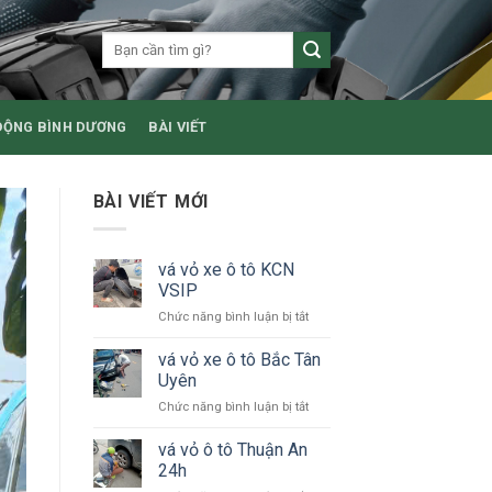
ĐỘNG BÌNH DƯƠNG
BÀI VIẾT
BÀI VIẾT MỚI
vá vỏ xe ô tô KCN
VSIP
ở
Chức năng bình luận bị tắt
vá
vỏ
vá vỏ xe ô tô Bắc Tân
xe
Uyên
ô
ở
Chức năng bình luận bị tắt
tô
vá
KCN
vỏ
vá vỏ ô tô Thuận An
VSIP
xe
24h
ô