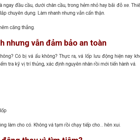
à ngay đầu cầu, dưới chân cầu, trong hẻm nhỏ hay bãi đỗ xe. Thiế
 lắp chuyên dụng. Làm nhanh nhưng vẫn cẩn thận.
thêm căng thẳng.
nh nhưng vẫn đảm bảo an toàn
 không? Có bị vá ẩu không? Thực ra, vá lốp lưu động hiện nay k
m tra kỹ vị trí thủng, xác định nguyên nhân rồi mới tiến hành vá.
lốp
ông làm cho có. Không vá tạm rồi chạy tiếp cho… hên xui.