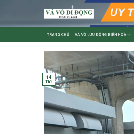
Skip
to
content
TRANG CHỦ
VÁ VỎ LƯU ĐỘNG BIÊN HOÀ
14
Th1