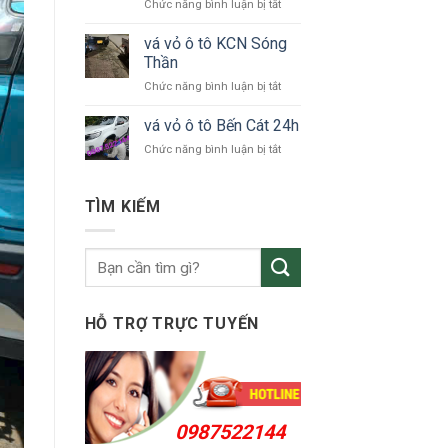
ở
Chức năng bình luận bị tắt
tô
vá
Bắc
vỏ
vá vỏ ô tô KCN Sóng
Tân
ô
Uyên
Thần
tô
ở
Chức năng bình luận bị tắt
Thuận
vá
An
vỏ
vá vỏ ô tô Bến Cát 24h
24h
ô
ở
Chức năng bình luận bị tắt
tô
vá
KCN
vỏ
Sóng
ô
TÌM KIẾM
Thần
tô
Bến
Cát
24h
HỖ TRỢ TRỰC TUYẾN
0987522144