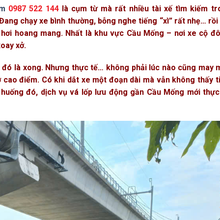
om
0987 522 144
là cụm từ mà rất nhiều tài xế tìm kiếm tr
ang chạy xe bình thường, bỗng nghe tiếng “xì” rất nhẹ… rồi
là hơi hoang mang. Nhất là khu vực Cầu Mống – nơi xe cộ đ
oay xở.
gần đó là xong. Nhưng thực tế… không phải lúc nào cũng may
iờ cao điểm. Có khi dắt xe một đoạn dài mà vẫn không thấy 
 huống đó, dịch vụ vá lốp lưu động gần Cầu Mống mới thực