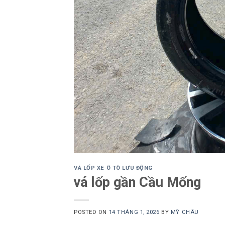
VÁ LỐP XE Ô TÔ LƯU ĐỘNG
vá lốp gần Cầu Mống
POSTED ON
14 THÁNG 1, 2026
BY
MỸ CHÂU