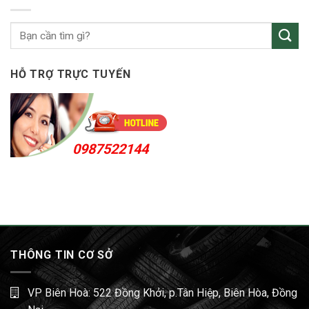
tô
KCN
Sóng
Thần
HỖ TRỢ TRỰC TUYẾN
0987522144
THÔNG TIN CƠ SỞ
VP Biên Hoà: 522 Đồng Khởi, p.Tân Hiệp, Biên Hòa, Đồng