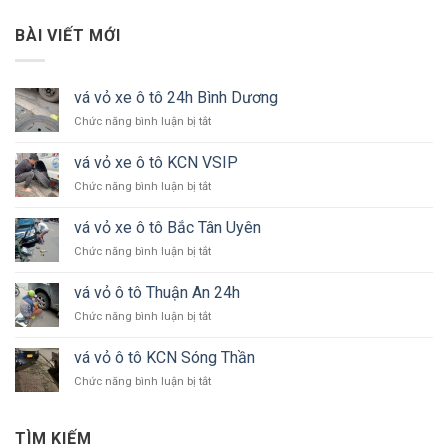
BÀI VIẾT MỚI
vá vỏ xe ô tô 24h Bình Dương
ở
Chức năng bình luận bị tắt
vá
vỏ
vá vỏ xe ô tô KCN VSIP
xe
ở
Chức năng bình luận bị tắt
ô
vá
tô
vỏ
24h
vá vỏ xe ô tô Bắc Tân Uyên
xe
Bình
ở
Chức năng bình luận bị tắt
ô
Dương
vá
tô
vỏ
KCN
vá vỏ ô tô Thuận An 24h
xe
VSIP
ở
Chức năng bình luận bị tắt
ô
vá
tô
vỏ
Bắc
vá vỏ ô tô KCN Sóng Thần
ô
Tân
ở
Chức năng bình luận bị tắt
tô
Uyên
vá
Thuận
vỏ
An
ô
24h
TÌM KIẾM