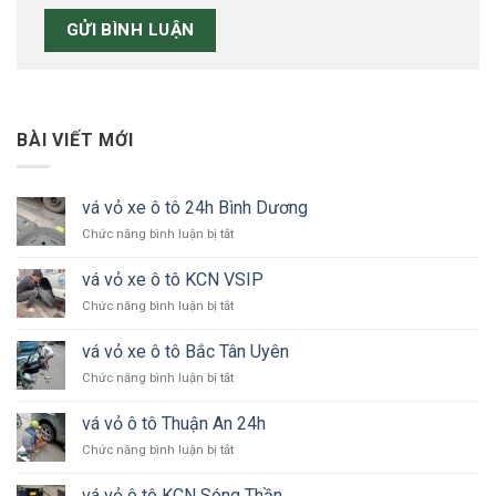
BÀI VIẾT MỚI
vá vỏ xe ô tô 24h Bình Dương
ở
Chức năng bình luận bị tắt
vá
vỏ
vá vỏ xe ô tô KCN VSIP
xe
ở
Chức năng bình luận bị tắt
ô
vá
tô
vỏ
24h
vá vỏ xe ô tô Bắc Tân Uyên
xe
Bình
ở
Chức năng bình luận bị tắt
ô
Dương
vá
tô
vỏ
KCN
vá vỏ ô tô Thuận An 24h
xe
VSIP
ở
Chức năng bình luận bị tắt
ô
vá
tô
vỏ
Bắc
vá vỏ ô tô KCN Sóng Thần