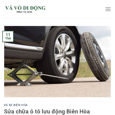
Skip
to
content
11
Th4
VÁ XE BIÊN HÒA
Sửa chữa ô tô lưu động Biên Hòa