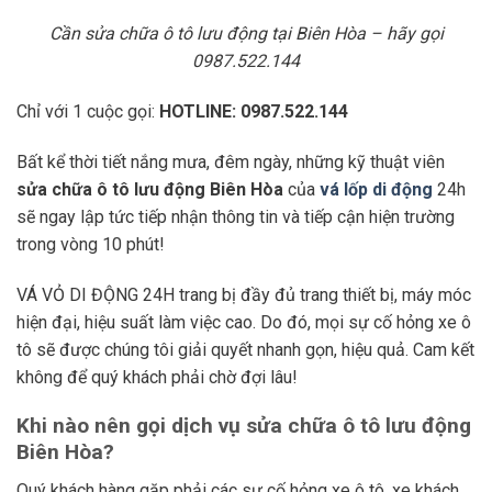
Cần sửa chữa ô tô lưu động tại Biên Hòa – hãy gọi
0987.522.144
Chỉ với 1 cuộc gọi:
HOTLINE: 0987.522.144
Bất kể thời tiết nắng mưa, đêm ngày, những kỹ thuật viên
sửa chữa ô tô lưu động Biên Hòa
của
vá lốp di động
24h
sẽ ngay lập tức tiếp nhận thông tin và tiếp cận hiện trường
trong vòng 10 phút!
VÁ VỎ DI ĐỘNG 24H trang bị đầy đủ trang thiết bị, máy móc
hiện đại, hiệu suất làm việc cao. Do đó, mọi sự cố hỏng xe ô
tô sẽ được chúng tôi giải quyết nhanh gọn, hiệu quả. Cam kết
không để quý khách phải chờ đợi lâu!
Khi nào nên gọi dịch vụ sửa chữa ô tô lưu động
Biên Hòa?
Quý khách hàng gặp phải các sự cố hỏng xe ô tô, xe khách,