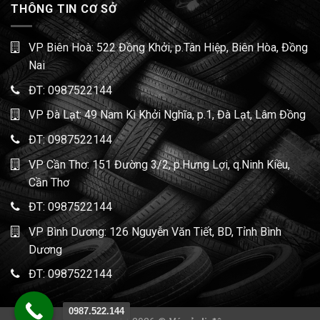
THÔNG TIN CƠ SỞ
VP Biên Hoà: 522 Đồng Khởi, p.Tân Hiệp, Biên Hòa, Đồng
Nai
ĐT:
0987522144
VP Đà Lạt: 49 Nam Kì Khởi Nghĩa, p.1, Đà Lạt, Lâm Đồng
ĐT:
0987522144
VP Cần Thơ: 151 Đường 3/2, p.Hưng Lợi, q.Ninh Kiều,
Cần Thơ
ĐT:
0987522144
VP Bình Dương: 126 Nguyễn Văn Tiết, BD, Tỉnh Bình
Dương
ĐT:
0987522144
0987.522.144