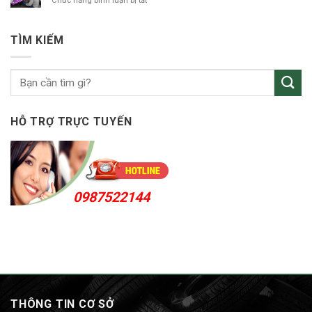
Chức năng bình luận bị tắt
tô
vá
KCN
vỏ
Sóng
ô
Thần
TÌM KIẾM
tô
Bến
Cát
24h
HỖ TRỢ TRỰC TUYẾN
0987522144
THÔNG TIN CƠ SỞ