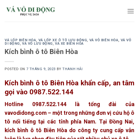
Skip
to
content
VÁ LỐP BIÊN HÒA
,
VÁ LỐP XE Ô TÔ LƯU ĐỘNG
,
VÁ VỎ BIÊN HÒA
,
VÁ VỎ
DI ĐỘNG
,
VÁ VỎ LƯU ĐỘNG
,
VÁ XE BIÊN HÒA
Kích bình ô tô Biên Hòa
POSTED ON
7 THÁNG 9, 2023
BY
THANH HẢI
Kích bình ô tô Biên Hòa khẩn cấp, an tâm
gọi vào 0987.522.144
Hotline 0987.522.144 là tổng đài của
vavodidong.com – một trong những đơn vị cứu hộ ô
tô nổi tiếng tại các tỉnh phía Nam. Tại Đồng Nai,
kích bình ô tô Biên Hòa do công ty cung cấp vẫn
luôn là lựa chọn đầu tiên của rất nhiều chủ xe ô tô.