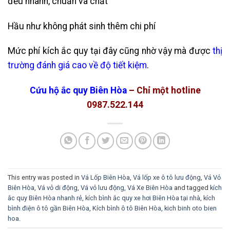
đều nhanh, chuẩn và chất
Hầu như không phát sinh thêm chi phí
Mức phí kích ắc quy tại đây cũng nhờ vậy mà được
thị
trường đánh giá cao về độ tiết kiệm
.
Cứu hộ ắc quy Biên Hòa
– Chỉ một hotline
0987.522.144
This entry was posted in
Vá Lốp Biên Hòa
,
Vá lốp xe ô tô lưu động
,
Vá Vỏ
Biên Hòa
,
Vá vỏ di động
,
Vá vỏ lưu động
,
Vá Xe Biên Hòa
and tagged
kích
ắc quy Biên Hòa nhanh rẻ
,
kích bình ắc quy xe hơi Biên Hòa tại nhà
,
kích
bình điện ô tô gần Biên Hòa
,
Kích bình ô tô Biên Hòa
,
kich binh oto bien
hoa
.