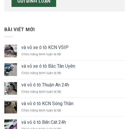
BÀI VIẾT MỚI
vá vỏ xe ô tô KCN VSIP
ở
Chức năng bình luận bị tắt
vá
vỏ
vá vỏ xe ô tô Bắc Tân Uyên
xe
ở
Chức năng bình luận bị tắt
ô
vá
tô
vỏ
KCN
vá vỏ ô tô Thuận An 24h
xe
VSIP
ở
Chức năng bình luận bị tắt
ô
vá
tô
vỏ
Bắc
vá vỏ ô tô KCN Sóng Thần
ô
Tân
ở
Chức năng bình luận bị tắt
tô
Uyên
vá
Thuận
vỏ
An
vá vỏ ô tô Bến Cát 24h
ô
24h
ở