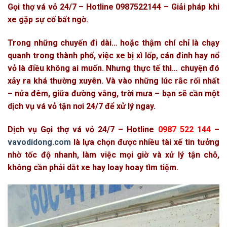
Gọi thợ vá vỏ 24/7 – Hotline 0987522144 – Giải pháp khi
xe gặp sự cố bất ngờ.
Trong những chuyến đi dài… hoặc thậm chí chỉ là chạy
quanh trong thành phố, việc xe bị xì lốp, cán đinh hay nổ
vỏ là điều không ai muốn. Nhưng thực tế thì… chuyện đó
xảy ra khá thường xuyên. Và vào những lúc rắc rối nhất
– nửa đêm, giữa đường vắng, trời mưa – bạn sẽ cần một
dịch vụ vá vỏ tận nơi 24/7 để xử lý ngay.
Dịch vụ Gọi thợ vá vỏ 24/7 – Hotline
0987 522 144
–
vavodidong.com
là lựa chọn được nhiều tài xế tin tưởng
nhờ tốc độ nhanh, làm việc mọi giờ và xử lý tận chỗ,
không cần phải dắt xe hay loay hoay tìm tiệm.