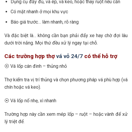
Dụng cụ đầy đủ, vá ép, vá keo, hoặc thay ruột nếu cần
Có mặt nhanh ở mọi khu vực
Báo giá trước… làm nhanh, rõ ràng
Và đặc biệt là… không cần bạn phải đẩy xe hay chờ đợi lâu
dưới trời nắng. Mọi thứ đều xử lý ngay tại chỗ.
Các trường hợp thợ
vá vỏ 24/7
có thể hỗ trợ
⦿ Vá lốp cán đinh – thủng nhỏ
Thợ kiểm tra vị trí thủng và chọn phương pháp vá phù hợp (vá
chín hoặc vá keo).
⦿ Vá lốp nổ nhẹ, xì nhanh
Trường hợp này cần xem mép lốp – ruột – hoặc vành để xử
lý triệt để.