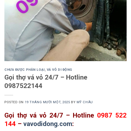
CHƯA ĐƯỢC PHÂN LOẠI
,
VÁ VỎ DI ĐỘNG
Gọi thợ vá vỏ 24/7 – Hotline
0987522144
POSTED ON
19 THÁNG MƯỜI MỘT, 2025
BY
MỸ CHÂU
Gọi thợ vá vỏ 24/7 – Hotline
0987 522
144
–
vavodidong.com
: