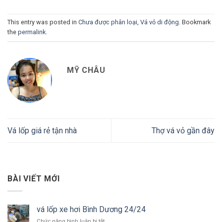
This entry was posted in
Chưa được phân loại
,
Vá vỏ di động
. Bookmark
the
permalink
.
MỸ CHÂU
Vá lốp giá rẻ tận nhà
Thợ vá vỏ gần đây
BÀI VIẾT MỚI
vá lốp xe hơi Bình Dương 24/24
ở
Chức năng bình luận bị tắt