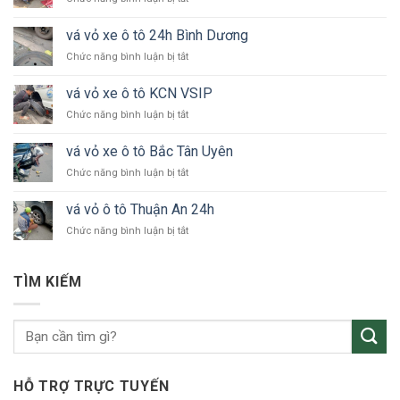
vá
lốp
vá vỏ xe ô tô 24h Bình Dương
xe
ở
Chức năng bình luận bị tắt
hơi
vá
Bình
vỏ
Dương
vá vỏ xe ô tô KCN VSIP
xe
24/24
ở
Chức năng bình luận bị tắt
ô
vá
tô
vỏ
24h
vá vỏ xe ô tô Bắc Tân Uyên
xe
Bình
ở
Chức năng bình luận bị tắt
ô
Dương
vá
tô
vỏ
KCN
vá vỏ ô tô Thuận An 24h
xe
VSIP
ở
Chức năng bình luận bị tắt
ô
vá
tô
vỏ
Bắc
ô
Tân
TÌM KIẾM
tô
Uyên
Thuận
An
24h
HỖ TRỢ TRỰC TUYẾN