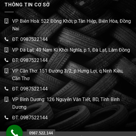
THÔNG TIN CƠ SỞ
VP Biên Hoà: 522 Đồng Khởi, p.Tân Hiệp, Biên Hòa, Đồng
Nai
ĐT:
0987522144
VP Đà Lạt: 49 Nam Kì Khởi Nghĩa, p.1, Đà Lạt, Lâm Đồng
ĐT:
0987522144
VP Cần Thơ: 151 Đường 3/2, p.Hưng Lợi, q.Ninh Kiều,
Cần Thơ
ĐT:
0987522144
VP Bình Dương: 126 Nguyễn Văn Tiết, BD, Tỉnh Bình
Dương
ĐT:
0987522144
0987.522.144