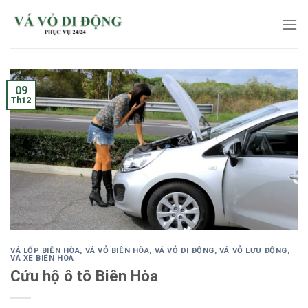
Skip
to
content
09
Th12
VÁ LỐP BIÊN HÒA
,
VÁ VỎ BIÊN HÒA
,
VÁ VỎ DI ĐỘNG
,
VÁ VỎ LƯU ĐỘNG
,
VÁ XE BIÊN HÒA
Cứu hộ ô tô Biên Hòa