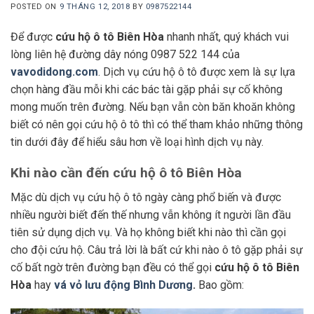
POSTED ON
9 THÁNG 12, 2018
BY
0987522144
Để được
cứu hộ ô tô Biên Hòa
nhanh nhất, quý khách vui
lòng liên hệ đường dây nóng 0987 522 144 của
vavodidong.com
. Dịch vụ cứu hộ ô tô được xem là sự lựa
chọn hàng đầu mỗi khi các bác tài gặp phải sự cố không
mong muốn trên đường. Nếu bạn vẫn còn băn khoăn không
biết có nên gọi cứu hộ ô tô thì có thể tham khảo những thông
tin dưới đây để hiểu sâu hơn về loại hình dịch vụ này.
Khi nào cần đến cứu hộ ô tô Biên Hòa
Mặc dù dịch vụ cứu hộ ô tô ngày càng phổ biến và được
nhiều người biết đến thế nhưng vẫn không ít người lần đầu
tiên sử dụng dịch vụ. Và họ không biết khi nào thì cần gọi
cho đội cứu hộ. Câu trả lời là bất cứ khi nào ô tô gặp phải sự
cố bất ngờ trên đường bạn đều có thể gọi
cứu hộ ô tô Biên
Hòa
hay
vá vỏ lưu động Bình Dương
.
Bao gồm: