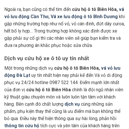
Ngoài ra, bạn cũng có thể tìm đến
cứu hộ ô tô Biên Hòa,
vá
vỏ lưu động Cần Thơ,
Vá xe lưu động ô tô Bình Dương
khi
gặp những trường hợp như nổ vỏ, vỏ cán đinh, đứt dây curoa,
hết bố ly hợp… Trong trường hợp không xác định được xe
gặp phải sự cố gì thì các nhân viên sẽ giúp bạn kiểm tra và
đưa ra phương án khắc phục hoặc sửa chữa.
Dịch vụ cứu hộ xe ô tô uy tín nhất
Một trong những dịch vụ
cứu hộ ô tô Biên Hòa,
vá vỏ lưu
động Đà Lạt
uy tín nhất hiện nay phải kể đến Vá vỏ di động
phục vụ 24/24 hotline 0987 522 144. Điểm mạnh lớn nhất
của đơn vị
cứu hộ ô tô Biên Hòa
chính là đội ngũ nhân viên
kỹ thuật giàu chuyên môn và luôn luôn tận tâm với khách
hàng. Bên cạnh đó chất lượng
dịch vụ
cùng những sản
phẩm, phụ kiện thay thế cũng là ưu điểm mà bạn không thể
bỏ qua. Điều này thể hiện thông qua sự hài lòng, phản hồi
thông tin cứu hộ
tích cực và yên tâm của khách hàng trên