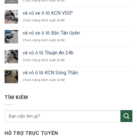
ở
Chức năng bình luận bị tắt
vá
vỏ
vá vỏ xe ô tô KCN VSIP
xe
ở
Chức năng bình luận bị tắt
ô
vá
tô
vỏ
24h
vá vỏ xe ô tô Bắc Tân Uyên
xe
Bình
ở
Chức năng bình luận bị tắt
ô
Dương
vá
tô
vỏ
KCN
vá vỏ ô tô Thuận An 24h
xe
VSIP
ở
Chức năng bình luận bị tắt
ô
vá
tô
vỏ
Bắc
vá vỏ ô tô KCN Sóng Thần
ô
Tân
ở
Chức năng bình luận bị tắt
tô
Uyên
vá
Thuận
vỏ
An
ô
24h
TÌM KIẾM
tô
KCN
Sóng
Thần
HỖ TRỢ TRỰC TUYẾN