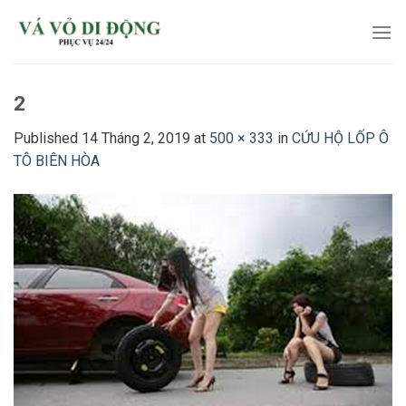
Skip
to
content
2
Published
14 Tháng 2, 2019
at
500 × 333
in
CỨU HỘ LỐP Ô
TÔ BIÊN HÒA