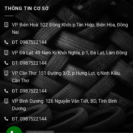
THÔNG TIN CƠ SỞ
VP Biên Hoà: 522 Đồng Khởi, p.Tân Hiệp, Biên Hòa, Đồng
Nai
ĐT:
0987522144
VP Đà Lạt: 49 Nam Kì Khởi Nghĩa, p.1, Đà Lạt, Lâm Đồng
ĐT:
0987522144
VP Cần Thơ: 151 Đường 3/2, p.Hưng Lợi, q.Ninh Kiều,
Cần Thơ
ĐT:
0987522144
VP Bình Dương: 126 Nguyễn Văn Tiết, BD, Tỉnh Bình
Dương
ĐT:
0987522144