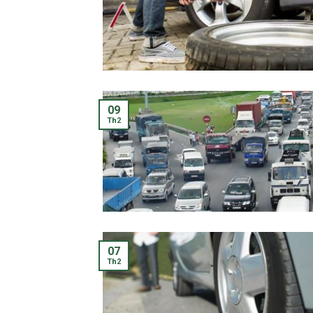
09
Th2
07
Th2