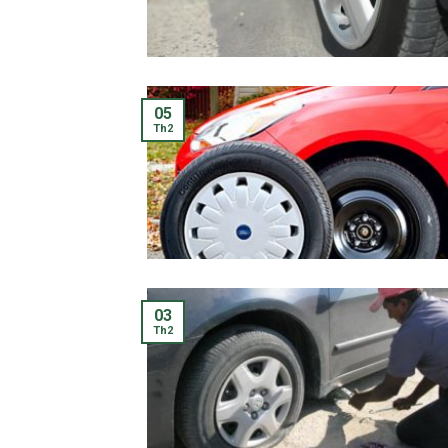
05
Th2
03
Th2