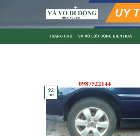
Skip
to
content
TRANG CHỦ
VÁ VỎ LƯU ĐỘNG BIÊN HOÀ
23
Th2