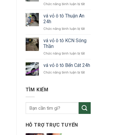
ở
Chức năng bình luận bị tắt
tô
vá
KCN
vỏ
vá vỏ ô tô Thuận An
VSIP
xe
24h
ô
ở
Chức năng bình luận bị tắt
tô
vá
Bắc
vỏ
vá vỏ ô tô KCN Sóng
Tân
ô
Uyên
Thần
tô
ở
Chức năng bình luận bị tắt
Thuận
vá
An
vỏ
vá vỏ ô tô Bến Cát 24h
24h
ô
ở
Chức năng bình luận bị tắt
tô
vá
KCN
vỏ
Sóng
ô
TÌM KIẾM
Thần
tô
Bến
Cát
24h
HỖ TRỢ TRỰC TUYẾN