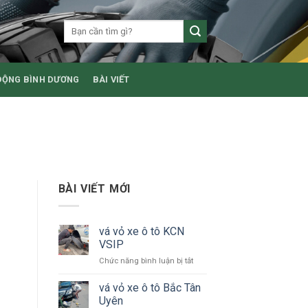
ĐỘNG BÌNH DƯƠNG
BÀI VIẾT
BÀI VIẾT MỚI
vá vỏ xe ô tô KCN
VSIP
ở
Chức năng bình luận bị tắt
vá
vỏ
vá vỏ xe ô tô Bắc Tân
xe
Uyên
ô