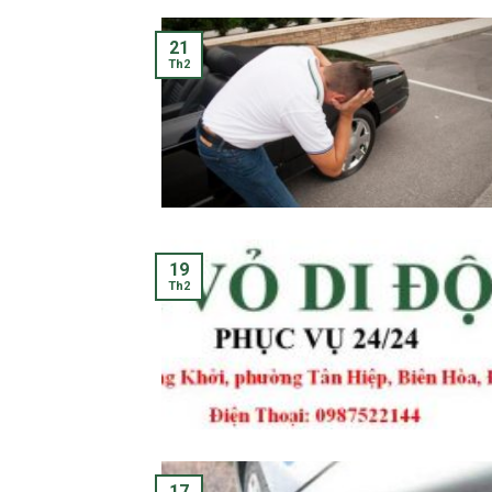
21
Th2
19
Th2
17