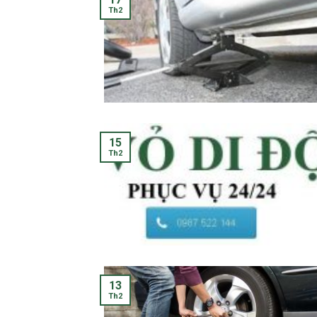
Th2
15
Th2
13
Th2