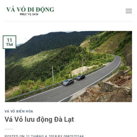
Skip
to
content
11
Th4
VÁ VỎ BIÊN HÒA
Vá Vỏ lưu động Đà Lạt
POSTED ON
11 THÁNG 4, 2018
BY
0987522144