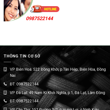
0987522144
THÔNG TIN CƠ SỞ
VP Biên Hoà: 522 Đồng Khởi, p.Tân Hiệp, Biên Hòa, Đồng
Nai
ĐT:
0987522144
VP Đà Lạt: 49 Nam Kì Khởi Nghĩa, p.1, Đà Lạt, Lâm Đồng
ĐT:
0987522144
VP Cần Thơ: 151 Đường 3/2, p.Hưng Lợi, q.Ninh Kiều,