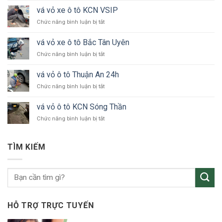
vỏ
vá vỏ xe ô tô KCN VSIP
xe
ở
Chức năng bình luận bị tắt
ô
vá
tô
vỏ
24h
vá vỏ xe ô tô Bắc Tân Uyên
xe
Bình
ở
Chức năng bình luận bị tắt
ô
Dương
vá
tô
vỏ
KCN
vá vỏ ô tô Thuận An 24h
xe
VSIP
ở
Chức năng bình luận bị tắt
ô
vá
tô
vỏ
Bắc
vá vỏ ô tô KCN Sóng Thần
ô
Tân
ở
Chức năng bình luận bị tắt
tô
Uyên
vá
Thuận
vỏ
An
ô
24h
TÌM KIẾM
tô
KCN
Sóng
Thần
HỖ TRỢ TRỰC TUYẾN