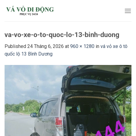
Skip
to
content
va-vo-xe-o-to-quoc-lo-13-binh-duong
Published
24 Tháng 6, 2026
at
960 × 1280
in
vá vỏ xe ô tô
quốc lộ 13 Bình Dương