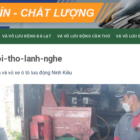
VÁ VỎ LƯU ĐỘNG ĐÀ LẠT
VÁ VỎ LƯU ĐỘNG CẦN THƠ
VÁ VỎ LƯU 
oi-tho-lanh-nghe
n
vá vỏ xe ô tô lưu động Ninh Kiều