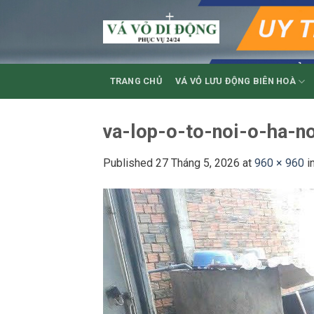
Skip
to
content
TRANG CHỦ
VÁ VỎ LƯU ĐỘNG BIÊN HOÀ
va-lop-o-to-noi-o-ha-n
Published
27 Tháng 5, 2026
at
960 × 960
i