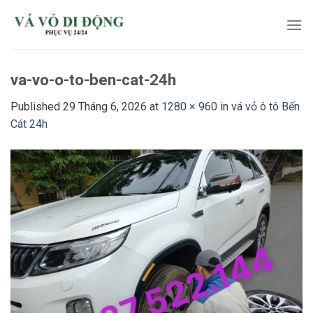
Skip
to
content
va-vo-o-to-ben-cat-24h
Published
29 Tháng 6, 2026
at
1280 × 960
in
vá vỏ ô tô Bến
Cát 24h