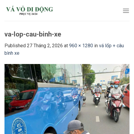
Skip
to
content
va-lop-cau-binh-xe
Published
27 Tháng 2, 2026
at
960 × 1280
in
vá lốp + câu
bình xe