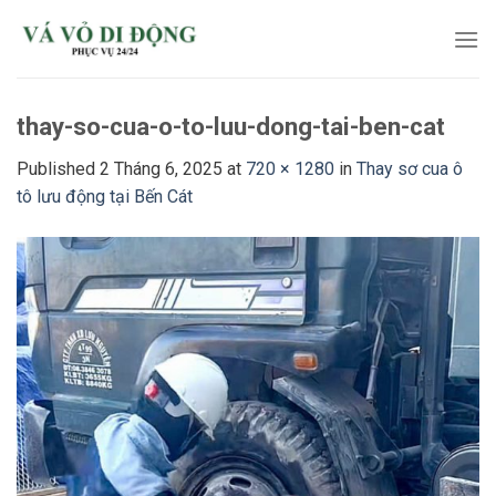
Skip
to
content
thay-so-cua-o-to-luu-dong-tai-ben-cat
Published
2 Tháng 6, 2025
at
720 × 1280
in
Thay sơ cua ô
tô lưu động tại Bến Cát