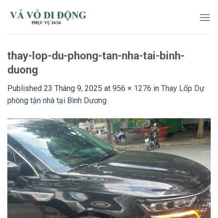
Skip
to
content
thay-lop-du-phong-tan-nha-tai-binh-
duong
Published
23 Tháng 9, 2025
at
956 × 1276
in
Thay Lốp Dự
phòng tận nhà tại Bình Dương