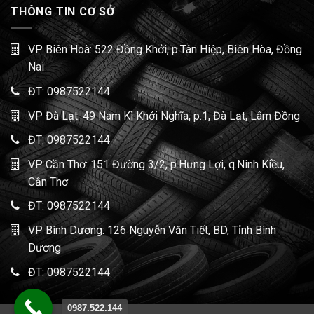
THÔNG TIN CƠ SỞ
VP Biên Hoà: 522 Đồng Khởi, p.Tân Hiệp, Biên Hòa, Đồng
Nai
ĐT:
0987522144
VP Đà Lạt: 49 Nam Kì Khởi Nghĩa, p.1, Đà Lạt, Lâm Đồng
ĐT:
0987522144
VP Cần Thơ: 151 Đường 3/2, p.Hưng Lợi, q.Ninh Kiều,
Cần Thơ
ĐT:
0987522144
VP Bình Dương: 126 Nguyễn Văn Tiết, BD, Tỉnh Bình
Dương
ĐT:
0987522144
0987.522.144