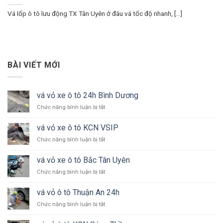
Vá lốp ô tô lưu động TX Tân Uyên ở đâu vá tốc độ nhanh, [...]
BÀI VIẾT MỚI
vá vỏ xe ô tô 24h Bình Dương
ở
Chức năng bình luận bị tắt
vá
vỏ
vá vỏ xe ô tô KCN VSIP
xe
ở
Chức năng bình luận bị tắt
ô
vá
tô
vỏ
24h
vá vỏ xe ô tô Bắc Tân Uyên
xe
Bình
ở
Chức năng bình luận bị tắt
ô
Dương
vá
tô
vỏ
KCN
vá vỏ ô tô Thuận An 24h
xe
VSIP
ở
Chức năng bình luận bị tắt
ô
vá
tô
vỏ
Bắc