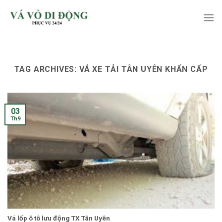
Skip
to
content
TAG ARCHIVES:
VÁ XE TẢI TÂN UYÊN KHẨN CẤP
03
Th9
Vá lốp ô tô lưu động TX Tân Uyên