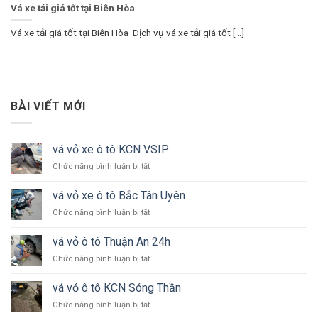
Vá xe tải giá tốt tại Biên Hòa
Vá xe tải giá tốt tại Biên Hòa Dịch vụ vá xe tải giá tốt [...]
BÀI VIẾT MỚI
vá vỏ xe ô tô KCN VSIP
ở
Chức năng bình luận bị tắt
vá
vỏ
vá vỏ xe ô tô Bắc Tân Uyên
xe
ở
Chức năng bình luận bị tắt
ô
vá
tô
vỏ
KCN
vá vỏ ô tô Thuận An 24h
xe
VSIP
ở
Chức năng bình luận bị tắt
ô
vá
tô
vỏ
Bắc
vá vỏ ô tô KCN Sóng Thần
ô
Tân
ở
Chức năng bình luận bị tắt
tô
Uyên
vá