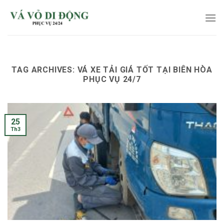
Skip
to
content
TAG ARCHIVES:
VÁ XE TẢI GIÁ TỐT TẠI BIÊN HÒA
PHỤC VỤ 24/7
25
Th3