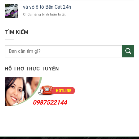
Thuận
vỏ
An
vá vỏ ô tô Bến Cát 24h
ô
24h
ở
Chức năng bình luận bị tắt
tô
vá
KCN
vỏ
Sóng
ô
Thần
TÌM KIẾM
tô
Bến
Cát
24h
HỖ TRỢ TRỰC TUYẾN
0987522144