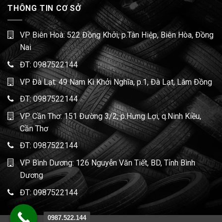
THÔNG TIN CƠ SỞ
VP Biên Hoà: 522 Đồng Khởi, p.Tân Hiệp, Biên Hòa, Đồng
Nai
ĐT:
0987522144
VP Đà Lạt: 49 Nam Kì Khởi Nghĩa, p.1, Đà Lạt, Lâm Đồng
ĐT:
0987522144
VP Cần Thơ: 151 Đường 3/2, p.Hưng Lợi, q.Ninh Kiều,
Cần Thơ
ĐT:
0987522144
VP Bình Dương: 126 Nguyễn Văn Tiết, BD, Tỉnh Bình
Dương
ĐT:
0987522144
0987.522.144