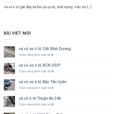
Vá xe ô tô gần đây tại Đà Lạt uy tín, chất lượng Việc tìm [...]
BÀI VIẾT MỚI
vá vỏ xe ô tô 24h Bình Dương
ở
Chức năng bình luận bị tắt
vá
vỏ
vá vỏ xe ô tô KCN VSIP
xe
ở
Chức năng bình luận bị tắt
ô
vá
tô
vỏ
24h
vá vỏ xe ô tô Bắc Tân Uyên
xe
Bình
ở
Chức năng bình luận bị tắt
ô
Dương
vá
tô
vỏ
KCN
vá vỏ ô tô Thuận An 24h
xe
VSIP
ở
Chức năng bình luận bị tắt
ô
vá
tô
vỏ
Bắc