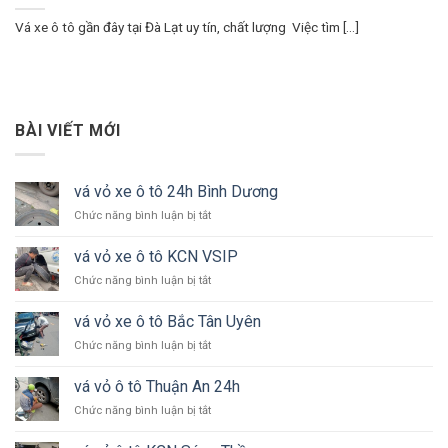
Vá xe ô tô gần đây tại Đà Lạt uy tín, chất lượng Việc tìm [...]
BÀI VIẾT MỚI
vá vỏ xe ô tô 24h Bình Dương
ở
Chức năng bình luận bị tắt
vá
vỏ
vá vỏ xe ô tô KCN VSIP
xe
ở
Chức năng bình luận bị tắt
ô
vá
tô
vỏ
24h
vá vỏ xe ô tô Bắc Tân Uyên
xe
Bình
ở
Chức năng bình luận bị tắt
ô
Dương
vá
tô
vỏ
KCN
vá vỏ ô tô Thuận An 24h
xe
VSIP
ở
Chức năng bình luận bị tắt
ô
vá
tô
vỏ
Bắc