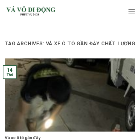
Skip
to
content
TAG ARCHIVES:
VÁ XE Ô TÔ GẦN ĐÂY CHẤT LƯỢNG
14
Th6
Vá xe ô tô gần đây