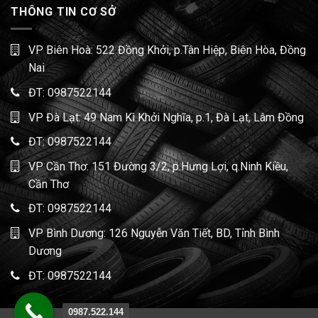
THÔNG TIN CƠ SỞ
VP Biên Hoà: 522 Đồng Khởi, p.Tân Hiệp, Biên Hòa, Đồng
Nai
ĐT:
0987522144
VP Đà Lạt: 49 Nam Kì Khởi Nghĩa, p.1, Đà Lạt, Lâm Đồng
ĐT:
0987522144
VP Cần Thơ: 151 Đường 3/2, p.Hưng Lợi, q.Ninh Kiều,
Cần Thơ
ĐT:
0987522144
VP Bình Dương: 126 Nguyễn Văn Tiết, BD, Tỉnh Bình
Dương
ĐT:
0987522144
0987.522.144