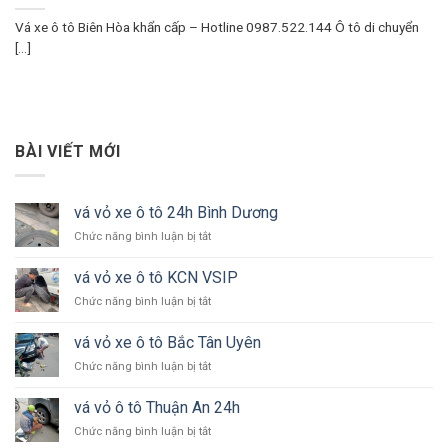
Vá xe ô tô Biên Hòa khẩn cấp – Hotline 0987.522.144 Ô tô di chuyển
[...]
BÀI VIẾT MỚI
vá vỏ xe ô tô 24h Bình Dương
ở
Chức năng bình luận bị tắt
vá
vỏ
vá vỏ xe ô tô KCN VSIP
xe
ở
Chức năng bình luận bị tắt
ô
vá
tô
vỏ
24h
vá vỏ xe ô tô Bắc Tân Uyên
xe
Bình
ở
Chức năng bình luận bị tắt
ô
Dương
vá
tô
vỏ
KCN
vá vỏ ô tô Thuận An 24h
xe
VSIP
ở
Chức năng bình luận bị tắt
ô
vá