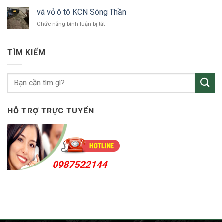
tô
vỏ
Bắc
vá vỏ ô tô KCN Sóng Thần
ô
Tân
ở
Chức năng bình luận bị tắt
tô
Uyên
vá
Thuận
vỏ
An
ô
24h
TÌM KIẾM
tô
KCN
Sóng
Thần
HỖ TRỢ TRỰC TUYẾN
0987522144