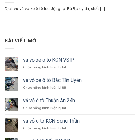
Dịch vụ vá vỏ xe ô tô lưu động tp. Bà Rịa uy tín, chất [...]
BÀI VIẾT MỚI
vá vỏ xe ô tô KCN VSIP
ở
Chức năng bình luận bị tắt
vá
vỏ
vá vỏ xe ô tô Bắc Tân Uyên
xe
ở
Chức năng bình luận bị tắt
ô
vá
tô
vỏ
KCN
vá vỏ ô tô Thuận An 24h
xe
VSIP
ở
Chức năng bình luận bị tắt
ô
vá
tô
vỏ
Bắc
vá vỏ ô tô KCN Sóng Thần
ô
Tân
ở
Chức năng bình luận bị tắt
tô
Uyên
vá
Thuận
vỏ
An