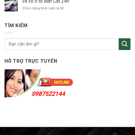
vá vỏ ô tô Bến Cát 24h
ô
24h
ở
Chức năng bình luận bị tắt
tô
vá
KCN
vỏ
Sóng
ô
Thần
TÌM KIẾM
tô
Bến
Cát
24h
HỖ TRỢ TRỰC TUYẾN
0987522144